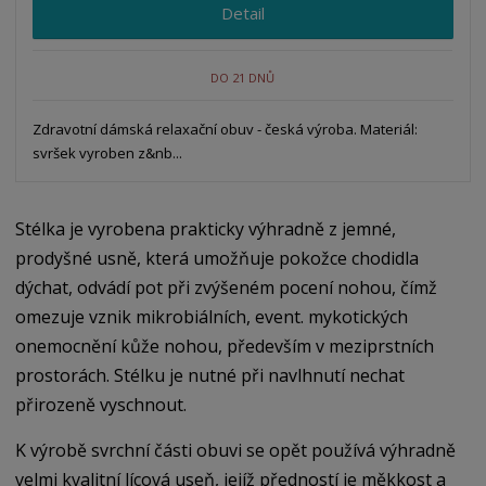
Detail
DO 21 DNŮ
Zdravotní dámská relaxační obuv - česká výroba. Materiál:
svršek vyroben z&nb...
Stélka je vyrobena prakticky výhradně z jemné,
prodyšné usně, která umožňuje pokožce chodidla
dýchat, odvádí pot při zvýšeném pocení nohou, čímž
omezuje vznik mikrobiálních, event. mykotických
onemocnění kůže nohou, především v meziprstních
prostorách. Stélku je nutné při navlhnutí nechat
přirozeně vyschnout.
K výrobě svrchní části obuvi se opět používá výhradně
velmi kvalitní lícová useň, jejíž předností je měkkost a