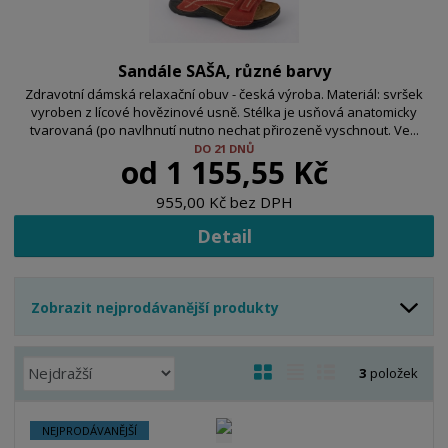
Sandále SAŠA, různé barvy
Zdravotní dámská relaxační obuv - česká výroba. Materiál: svršek
vyroben z lícové hovězinové usně. Stélka je usňová anatomicky
tvarovaná (po navlhnutí nutno nechat přirozeně vyschnout. Ve...
DO 21 DNŮ
od
1 155,55 Kč
955,00 Kč bez DPH
Detail
Zobrazit nejprodávanější produkty
Ř
O
T
Ř
3
položek
a
b
a
á
z
r
b
d
NEJPRODÁVANĚJŠÍ
e
á
u
k