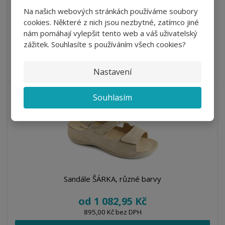
Detail
Na našich webových stránkách používáme soubory
cookies. Některé z nich jsou nezbytné, zatímco jiné
nám pomáhají vylepšit tento web a váš uživatelský
DO 21 DNŮ
zážitek. Souhlasíte s používáním všech cookies?
Zdravotní dámská relaxační obuv - česká výroba. Materiál:
svršek vyroben z&nb...
Nastavení
Souhlasím
Sandále ŠÁRKA, různé barvy
od
1 082,95 Kč
895,00 Kč bez DPH