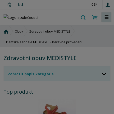
CZK
☰
V
y
h
Ú
Obuv
Zdravotní obuv MEDISTYLE
l
v
o
Dámské sandále MEDISTYLE - barevné provedení
e
d
d
n
a
Zdravotní obuv MEDISTYLE
í
t
s
t
Zobrazit popis kategorie
r
a
n
Top produkt
a