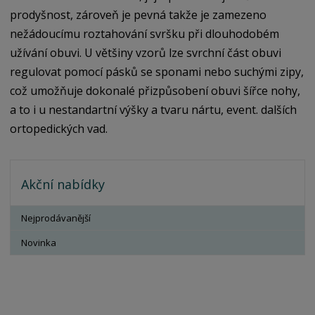
prodyšnost, zároveň je pevná takže je zamezeno
nežádoucímu roztahování svršku při dlouhodobém
užívání obuvi. U většiny vzorů lze svrchní část obuvi
regulovat pomocí pásků se sponami nebo suchými zipy,
což umožňuje dokonalé přizpůsobení obuvi šířce nohy,
a to i u nestandartní výšky a tvaru nártu, event. dalších
ortopedických vad.
Akční nabídky
Nejprodávanější
Novinka