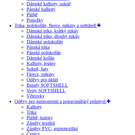
Dámské kalhoty, sukně
Pánské kalhoty
Pláště
Ponožky
Trika, polokošile, fleece, mikiny a softshell
Dámská trika, krátký rukáv
Dámská trika, dlouhý rukáv
Dámské polokošile
Pánská trika
Pánské polokošile
Dámské košile
Kalhoty, legíny
Sukně, šaty
Fleece, mikiny
Oděvy pro úklid
Bundy SOFTSHELL
Vesty SOFTSHELL
Větrovky
Oděvy pro gastronomii a potravinářský průmysl
Kalhoty
Trika
Pláště, haleny
Zástěry textilní
Zástěry PVC, gumotextilní
Čepice