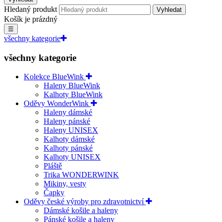
Hledaný produkt
Vyhledat
Košík je prázdný
☰
všechny kategorie
všechny kategorie
Kolekce BlueWink
Haleny BlueWink
Kalhoty BlueWink
Oděvy WonderWink
Haleny dámské
Haleny pánské
Haleny UNISEX
Kalhoty dámské
Kalhoty pánské
Kalhoty UNISEX
Pláště
Trika WONDERWINK
Mikiny, vesty
Čapky
Oděvy české výroby pro zdravotnictví
Dámské košile a haleny
Pánské košile a haleny