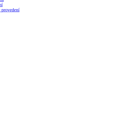
ní
 provedení