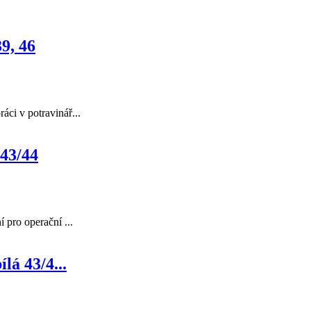
, 46
áci v potravinář...
3/44
 pro operační ...
 43/4...