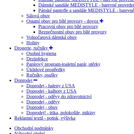
Dámské sandále MEDISTYLE - barevné provede
Pánské pantofle a sandále MEDISTYLE - barevné
Sálová obuv
Ostatní obuv pro bílé provozy - dovoz
Pracovní obuv pro bílé provozy
Bezpečnostní obuv pro bílé provozy
Volnočasová dámská obuv
Holiny
Drogerie, ručníky
Osobní hygiena
Dezinfekce
Papírový program-toaletní papír, utěrky
Úklidové prostředky
Ručníky, osušky
Doprodej
Doprodej - haleny z USA
Doprodej - kalhoty z USA
Doprodej - oděvy do zdravotnictví
Doprodej - oděvy
Doprodej - obuv
Doprodej! - trika, polokošile, mikiny
Reklamní textil - potisk, výšivka
Obchodní podmínky
Náhradní plnění