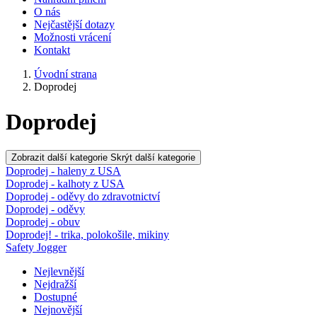
O nás
Nejčastější dotazy
Možnosti vrácení
Kontakt
Úvodní strana
Doprodej
Doprodej
Zobrazit další kategorie
Skrýt další kategorie
Doprodej - haleny z USA
Doprodej - kalhoty z USA
Doprodej - oděvy do zdravotnictví
Doprodej - oděvy
Doprodej - obuv
Doprodej! - trika, polokošile, mikiny
Safety Jogger
Nejlevnější
Nejdražší
Dostupné
Nejnovější