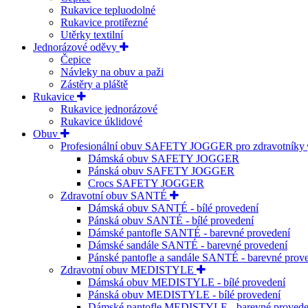
Rukavice tepluodolné
Rukavice protiřezné
Utěrky textilní
Jednorázové oděvy
Čepice
Návleky na obuv a paži
Zástěry a pláště
Rukavice
Rukavice jednorázové
Rukavice úklidové
Obuv
Profesionální obuv SAFETY JOGGER pro zdravotníky
Dámská obuv SAFETY JOGGER
Pánská obuv SAFETY JOGGER
Crocs SAFETY JOGGER
Zdravotní obuv SANTÉ
Dámská obuv SANTÉ - bílé provedení
Pánská obuv SANTÉ - bílé provedení
Dámské pantofle SANTÉ - barevné provedení
Dámské sandále SANTÉ - barevné provedení
Pánské pantofle a sandále SANTÉ - barevné prov
Zdravotní obuv MEDISTYLE
Dámská obuv MEDISTYLE - bílé provedení
Pánská obuv MEDISTYLE - bílé provedení
Dámské pantofle MEDISTYLE - barevné provede