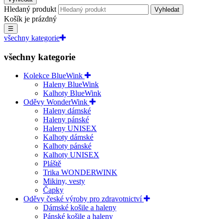
Hledaný produkt
Vyhledat
Košík je prázdný
☰
všechny kategorie
všechny kategorie
Kolekce BlueWink
Haleny BlueWink
Kalhoty BlueWink
Oděvy WonderWink
Haleny dámské
Haleny pánské
Haleny UNISEX
Kalhoty dámské
Kalhoty pánské
Kalhoty UNISEX
Pláště
Trika WONDERWINK
Mikiny, vesty
Čapky
Oděvy české výroby pro zdravotnictví
Dámské košile a haleny
Pánské košile a haleny