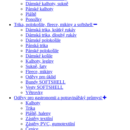
Dámské kalhoty, sukně
Pánské kalhoty
Pláště
Ponožky
Trika, polokošile, fleece, mikiny a softshell
Dámská trika, krátký rukáv
Dámská trika, dlouhý rukáv
Dámské polokošile
Pánská trika
Pánské polokošile
Dámské košile
Kalhoty, legíny
Sukně, šaty
Fleece, mikiny
Oděvy pro úklid
Bundy SOFTSHELL
Vesty SOFTSHELL
Větrovky
Oděvy pro gastronomii a potravinářský průmysl
Kalhoty
Trika
Pláště, haleny
Zástěry textilní
Zástěry PVC, gumotextilní
Čepice