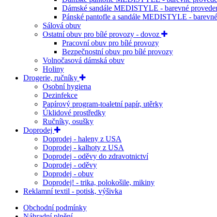
Dámské sandále MEDISTYLE - barevné provede
Pánské pantofle a sandále MEDISTYLE - barevné
Sálová obuv
Ostatní obuv pro bílé provozy - dovoz
Pracovní obuv pro bílé provozy
Bezpečnostní obuv pro bílé provozy
Volnočasová dámská obuv
Holiny
Drogerie, ručníky
Osobní hygiena
Dezinfekce
Papírový program-toaletní papír, utěrky
Úklidové prostředky
Ručníky, osušky
Doprodej
Doprodej - haleny z USA
Doprodej - kalhoty z USA
Doprodej - oděvy do zdravotnictví
Doprodej - oděvy
Doprodej - obuv
Doprodej! - trika, polokošile, mikiny
Reklamní textil - potisk, výšivka
Obchodní podmínky
Náhradní plnění