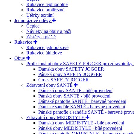
Rukavice tepluodolné
Rukavice protiřezné
Utěrky textilní
Jednorázové oděvy
Čepice
Návleky na obuv a paži
Zástěry a pláště
Rukavice
Rukavice jednorázové
Rukavice úklidové
Obuv
Profesionální obuv SAFETY JOGGER pro zdravotníky
Dámská obuv SAFETY JOGGER
Pánská obuv SAFETY JOGGER
Crocs SAFETY JOGGER
Zdravotní obuv SANTÉ
Dámská obuv SANTÉ - bílé provedení
Pánská obuv SANTÉ - bílé provedení
Dámské pantofle SANTÉ - barevné provedení
Dámské sandále SANTÉ - barevné provedení
Pánské pantofle a sandále SANTÉ - barevné prov
Zdravotní obuv MEDISTYLE
Dámská obuv MEDISTYLE - bílé provedení
Pánská obuv MEDISTYLE - bílé provedení
Dámské pantofle MEDISTYLE - barevné provede