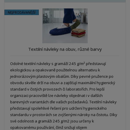
b
a
á
z
r
b
d
e
NEJPRODÁVANĚJŠÍ
á
u
k
n
z
l
o
í
k
k
v
p
o
o
ý
r
o
v
v
v
Textilní návleky na obuv, různé barvy
d
ý
ý
ý
u
v
v
p
k
Odolné textilní návleky s gramáží 245 g/m² představují
ý
ý
i
t
ekologickou a opakovaně použitelnou alternativu k
p
p
s
ů
jednorázovým plastovým obalům. Díky pevné pružence po
i
i
obvodu skvěle drží na obuvi a zajišťují maximální hygienický
s
s
standard v čistých provozech či laboratořích. Pro lepší
organizaci pracoviště lze návleky objednat i v dalších
barevných variantách dle vašich požadavků. Textilní návleky
představují spolehlivé řešení pro udržení hygienického
standardu v prostorách se zvýšenými nároky na čistotu. Díky
své odolnosti a gramáži 245 g/m2 jsou určeny k
opakovanému používání, čímž snižují objem