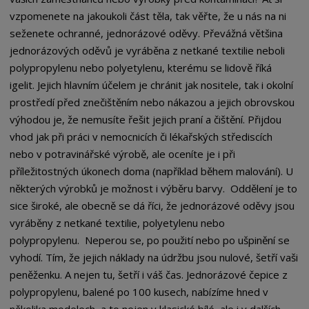
vzpomenete na jakoukoli část těla, tak věřte, že u nás na ni
seženete ochranné, jednorázové oděvy. Převážná většina
jednorázových oděvů je vyráběna z netkané textilie neboli
polypropylenu nebo polyetylenu, kterému se lidově říká
igelit. Jejich hlavním účelem je chránit jak nositele, tak i okolní
prostředí před znečištěním nebo nákazou a jejich obrovskou
výhodou je, že nemusíte řešit jejich praní a čištění. Přijdou
vhod jak při práci v nemocnicích či lékařských střediscích
nebo v potravinářské výrobě, ale oceníte je i při
příležitostných úkonech doma (například během malování). U
některých výrobků je možnost i výběru barvy. Oddělení je to
sice široké, ale obecně se dá říci, že jednorázové oděvy jsou
vyráběny z netkané textilie, polyetylenu nebo
polypropylenu. Neperou se, po použití nebo po ušpinění se
vyhodí. Tím, že jejich náklady na údržbu jsou nulové, šetří vaši
peněženku. A nejen tu, šetří i váš čas. Jednorázové čepice z
polypropylenu, balené po 100 kusech, nabízíme hned v
několika modelech, a to nejen v klasické bílé, ale i v dalších