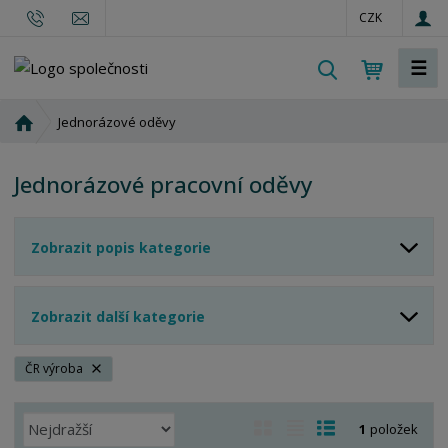
CZK
☰
V
y
h
Ú
Jednorázové oděvy
l
v
o
e
Jednorázové pracovní oděvy
d
d
n
a
í
t
Zobrazit popis kategorie
s
t
r
Zobrazit další kategorie
a
n
a
ČR výroba
Ř
O
T
Ř
1
položek
a