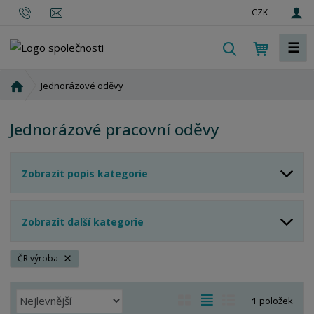
CZK
☰
V
y
h
Ú
Jednorázové oděvy
l
v
o
e
Jednorázové pracovní oděvy
d
d
n
a
í
t
Zobrazit popis kategorie
s
t
r
Zobrazit další kategorie
a
n
a
ČR výroba
Ř
O
T
Ř
1
položek
a