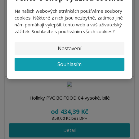
od
410,19 Kč
Na našich webových stránkách používáme soubory
339,00 Kč bez DPH
cookies. Některé z nich jsou nezbytné, zatímco jiné
nám pomáhají vylepšit tento web a váš uživatelský
Detail
zážitek. Souhlasíte s používáním všech cookies?
DO 5 DNŮ
Nastavení
Pracovní holínky Dunlop Pricemastor nabízejí špičkovou
Souhlasím
ochranu a vysokou odolnost, ...
Holínky PVC BC FOOD 04 vysoké, bílé
od
434,39 Kč
359,00 Kč bez DPH
Detail