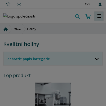
CZK
☰
V
y
h
Ú
Holiny
Obuv
l
v
o
e
Kvalitní holiny
d
d
n
a
í
t
Zobrazit popis kategorie
s
t
r
Top produkt
a
n
a