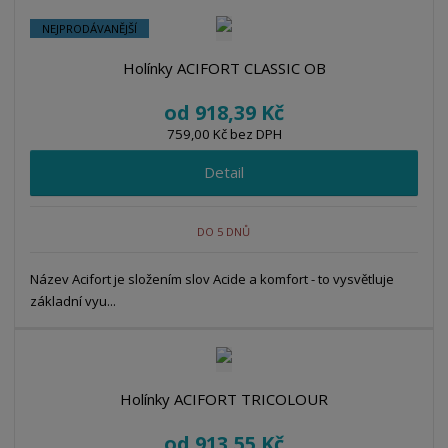
z
r
b
d
NEJPRODÁVANĚJŠÍ
e
á
u
k
n
z
l
o
Holínky ACIFORT CLASSIC OB
í
k
k
v
p
od
918,39 Kč
o
o
ý
r
759,00 Kč bez DPH
o
v
v
v
d
ý
ý
ý
Detail
u
v
v
p
k
ý
ý
i
t
DO 5 DNŮ
p
p
s
ů
i
i
Název Acifort je složením slov Acide a komfort - to vysvětluje
s
s
základní vyu...
Holínky ACIFORT TRICOLOUR
od
913,55 Kč