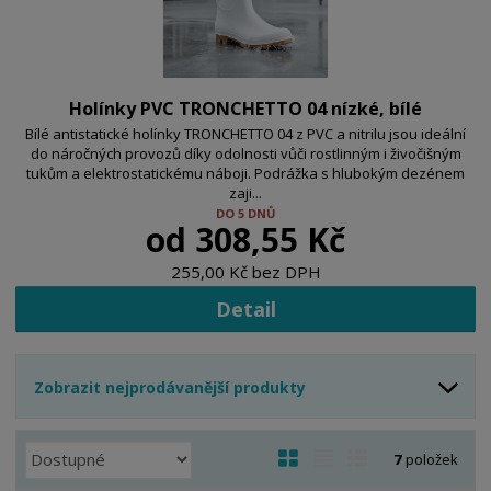
Holínky PVC TRONCHETTO 04 nízké, bílé
Bílé antistatické holínky TRONCHETTO 04 z PVC a nitrilu jsou ideální
do náročných provozů díky odolnosti vůči rostlinným i živočišným
tukům a elektrostatickému náboji. Podrážka s hlubokým dezénem
zaji...
DO 5 DNŮ
od
308,55 Kč
255,00 Kč bez DPH
Detail
Zobrazit nejprodávanější produkty
Ř
O
T
Ř
7
položek
a
b
a
á