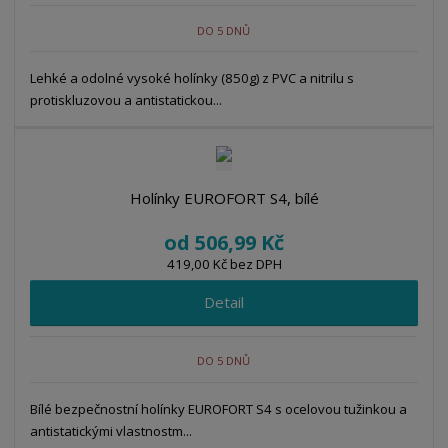
DO 5 DNŮ
Lehké a odolné vysoké holínky (850g) z PVC a nitrilu s
protiskluzovou a antistatickou...
Holínky EUROFORT S4, bílé
od
506,99 Kč
419,00 Kč bez DPH
Detail
DO 5 DNŮ
Bílé bezpečnostní holínky EUROFORT S4 s ocelovou tužinkou a
antistatickými vlastnostm...