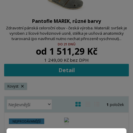
Pantofle MAREK, různé barvy
Zdravotní pánská celoroční obuv - česká výroba. Materiál: svršek je
vyroben z lícové hovězinové usně, stélka je usňová anatomicky
tvarovaná (po navlhnutí nutno nechat přirozeně vyschnout)...
DO 21 DNŮ
od
1 511,29 Kč
1 249,00 Kč bez DPH
Detail
Kovyst
Ř
O
T
Ř
1
položek
a
b
a
á
z
r
b
d
NEJPRODÁVANĚJŠÍ
e
á
u
k
n
z
l
o