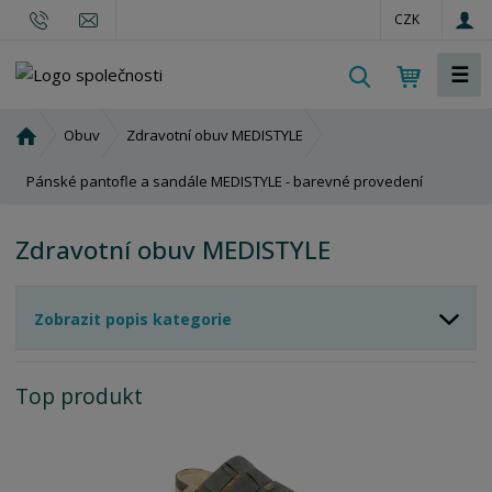
CZK
☰
V
y
h
Ú
Obuv
Zdravotní obuv MEDISTYLE
l
v
o
Pánské pantofle a sandále MEDISTYLE - barevné provedení
e
d
d
n
a
Zdravotní obuv MEDISTYLE
í
t
s
t
Zobrazit popis kategorie
r
a
n
Top produkt
a