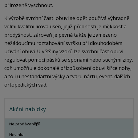
přirozeně vyschnout.
K výrobě svrchní části obuvi se opět používá výhradně
velmi kvalitní lícová useň, jejíž předností je měkkost a
prodyšnost, zároveň je pevná takže je zamezeno
nežádoucímu roztahování svršku při dlouhodobém
užívání obuvi. U většiny vzorů lze svrchní část obuvi
regulovat pomocí pásků se sponami nebo suchými zipy,
což umožňuje dokonalé přizpůsobení obuvi šířce nohy,
a to i u nestandartní výšky a tvaru nártu, event. dalších
ortopedických vad.
Akční nabídky
Nejprodávanější
Novinka