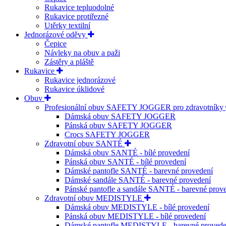
Rukavice tepluodolné
Rukavice protiřezné
Utěrky textilní
Jednorázové oděvy
Čepice
Návleky na obuv a paži
Zástěry a pláště
Rukavice
Rukavice jednorázové
Rukavice úklidové
Obuv
Profesionální obuv SAFETY JOGGER pro zdravotníky
Dámská obuv SAFETY JOGGER
Pánská obuv SAFETY JOGGER
Crocs SAFETY JOGGER
Zdravotní obuv SANTÉ
Dámská obuv SANTÉ - bílé provedení
Pánská obuv SANTÉ - bílé provedení
Dámské pantofle SANTÉ - barevné provedení
Dámské sandále SANTÉ - barevné provedení
Pánské pantofle a sandále SANTÉ - barevné prov
Zdravotní obuv MEDISTYLE
Dámská obuv MEDISTYLE - bílé provedení
Pánská obuv MEDISTYLE - bílé provedení
Dámské pantofle MEDISTYLE - barevné provede