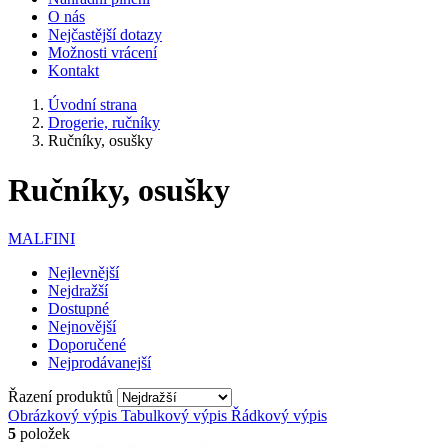
O nás
Nejčastější dotazy
Možnosti vrácení
Kontakt
Úvodní strana
Drogerie, ručníky
Ručníky, osušky
Ručníky, osušky
MALFINI
Nejlevnější
Nejdražší
Dostupné
Nejnovější
Doporučené
Nejprodávanejší
Řazení produktů
Obrázkový výpis
Tabulkový výpis
Řádkový výpis
5
položek