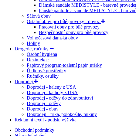
Dámské sandále MEDISTYLE - barevné provede
Pánské pantofle a sandále MEDISTYLE - barevné
Sálová obuv
Ostatní obuv pro bílé provozy - dovoz
Pracovní obuv pro bílé provozy
Bezpečnostní obuv pro bílé provozy
Volnočasová dámská obuv
Holiny
Drogerie, ručníky
Osobní hygiena
Dezinfekce
Papírový program-toaletní papír, utěrky
Úklidové prostředky
Ručníky, osušky
Doprodej
Doprodej - haleny z USA
Doprodej - kalhoty z USA
Doprodej - oděvy do zdravotnictví
Doprodej - oděvy
Doprodej - obuv
Doprodej! - trika, polokošile, mikiny
Reklamní textil - potisk, výšivka
Obchodní podmínky
Náhradní plnění