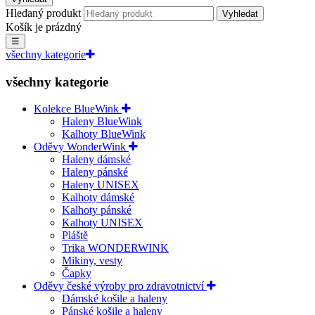
Hledaný produkt
Vyhledat
Košík je prázdný
☰
všechny kategorie
všechny kategorie
Kolekce BlueWink
Haleny BlueWink
Kalhoty BlueWink
Oděvy WonderWink
Haleny dámské
Haleny pánské
Haleny UNISEX
Kalhoty dámské
Kalhoty pánské
Kalhoty UNISEX
Pláště
Trika WONDERWINK
Mikiny, vesty
Čapky
Oděvy české výroby pro zdravotnictví
Dámské košile a haleny
Pánské košile a haleny