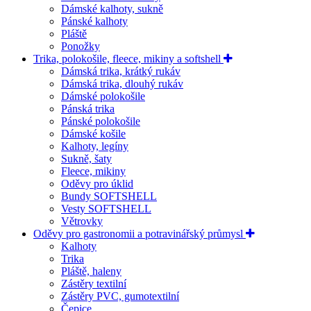
Dámské kalhoty, sukně
Pánské kalhoty
Pláště
Ponožky
Trika, polokošile, fleece, mikiny a softshell
Dámská trika, krátký rukáv
Dámská trika, dlouhý rukáv
Dámské polokošile
Pánská trika
Pánské polokošile
Dámské košile
Kalhoty, legíny
Sukně, šaty
Fleece, mikiny
Oděvy pro úklid
Bundy SOFTSHELL
Vesty SOFTSHELL
Větrovky
Oděvy pro gastronomii a potravinářský průmysl
Kalhoty
Trika
Pláště, haleny
Zástěry textilní
Zástěry PVC, gumotextilní
Čepice