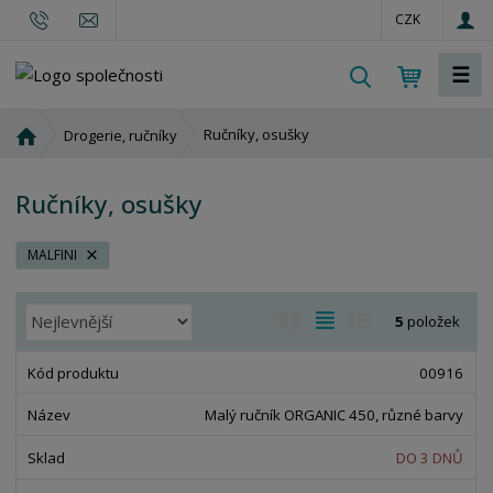
CZK
☰
V
y
h
Ú
Ručníky, osušky
Drogerie, ručníky
l
v
o
e
Ručníky, osušky
d
d
n
a
í
MALFINI
t
s
t
Ř
O
T
Ř
5
položek
r
a
b
a
á
a
z
r
b
d
00916
n
e
á
u
k
a
n
Malý ručník ORGANIC 450, různé barvy
z
l
o
í
k
k
v
DO 3 DNŮ
p
o
o
ý
r