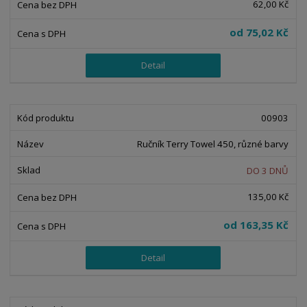
62,00 Kč
o
v
v
v
d
ý
ý
ý
od
75,02 Kč
u
v
v
p
k
ý
ý
i
Detail
t
p
p
s
ů
i
i
s
s
00903
Ručník Terry Towel 450, různé barvy
DO 3 DNŮ
135,00 Kč
od
163,35 Kč
Detail