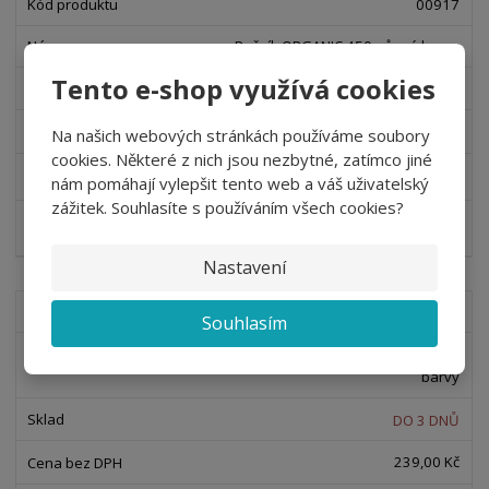
00917
Ručník ORGANIC 450, různé barvy
Tento e-shop využívá cookies
DO 3 DNŮ
174,00 Kč
Na našich webových stránkách používáme soubory
cookies. Některé z nich jsou nezbytné, zatímco jiné
od
210,54 Kč
nám pomáhají vylepšit tento web a váš uživatelský
zážitek. Souhlasíte s používáním všech cookies?
Detail
Nastavení
00905
Souhlasím
Osuška Terry Bath Towel 450, různé
barvy
DO 3 DNŮ
239,00 Kč