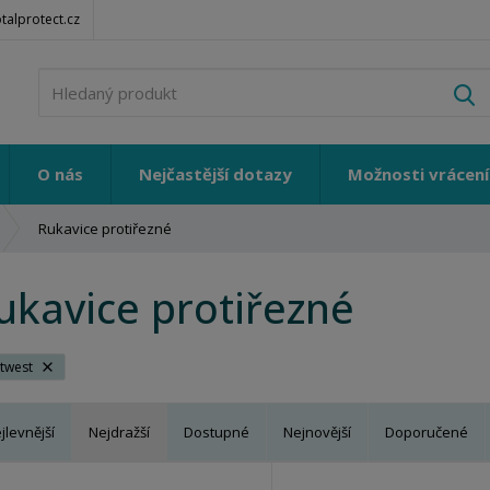
alprotect.cz
V
O nás
Nejčastější dotazy
Možnosti vrácení
Rukavice protiřezné
ukavice protiřezné
twest
jlevnější
Nejdražší
Dostupné
Nejnovější
Doporučené