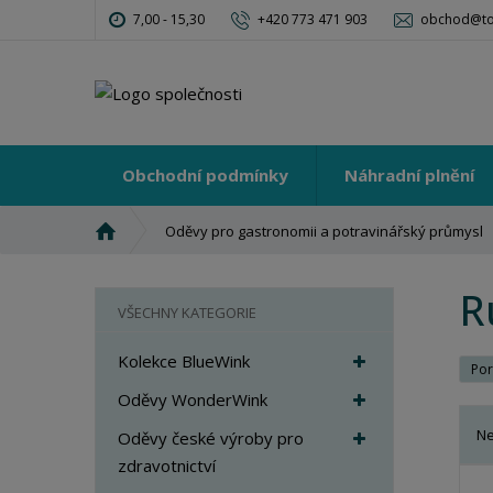
7,00 - 15,30
+420 773 471 903
obchod@tot
Obchodní podmínky
Náhradní plnění
Ú
Oděvy pro gastronomii a potravinářský průmysl
v
o
R
d
VŠECHNY KATEGORIE
n
í
Kolekce BlueWink
Por
s
t
Oděvy WonderWink
r
Ne
Oděvy české výroby pro
a
zdravotnictví
n
Ř