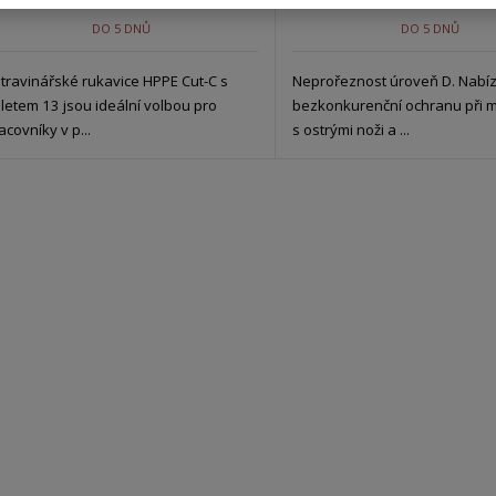
DO 5 DNŮ
DO 5 DNŮ
travinářské rukavice HPPE Cut-C s
Neprořeznost úroveň D. Nabíz
letem 13 jsou ideální volbou pro
bezkonkurenční ochranu při m
acovníky v p...
s ostrými noži a ...