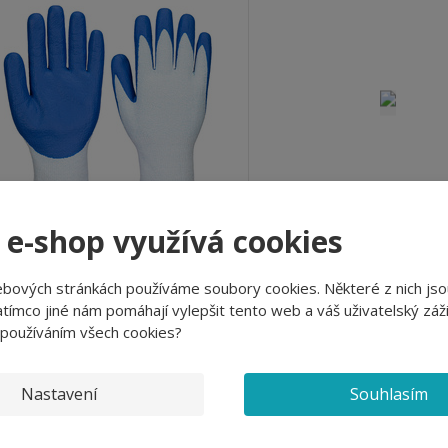
 e-shop využívá cookies
Rukavice FOOD CUT C13
Rukavice SABRE LI
ebových stránkách používáme soubory cookies. Některé z nich jso
tímco jiné nám pomáhají vylepšit tento web a váš uživatelský záži
 používáním všech cookies?
od
240,79 Kč
od
139,15 Kč
199,00 Kč bez DPH
115,00 Kč bez DPH
Nastavení
Souhlasím
Detail
Detail