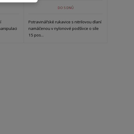
DO 5 DNŮ
í
Potravinářské rukavice s nitrilovou dlaní
anipulaci
namáčenou v nylonové podšívce o síle
15 pos...