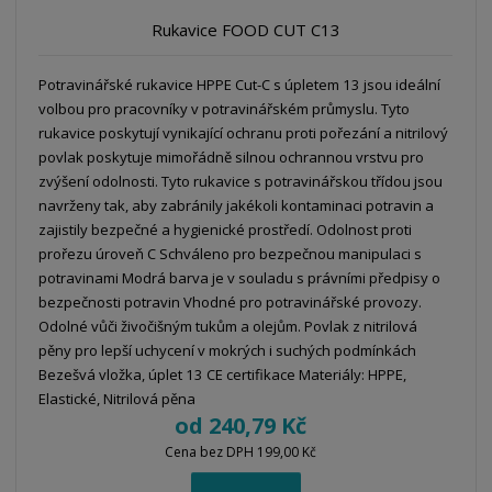
o
v
v
v
Rukavice FOOD CUT C13
d
ý
ý
ý
u
v
v
p
k
Potravinářské rukavice HPPE Cut-C s úpletem 13 jsou ideální
ý
ý
i
t
volbou pro pracovníky v potravinářském průmyslu. Tyto
p
p
s
ů
rukavice poskytují vynikající ochranu proti pořezání a nitrilový
i
i
povlak poskytuje mimořádně silnou ochrannou vrstvu pro
s
s
zvýšení odolnosti. Tyto rukavice s potravinářskou třídou jsou
navrženy tak, aby zabránily jakékoli kontaminaci potravin a
zajistily bezpečné a hygienické prostředí. Odolnost proti
prořezu úroveň C Schváleno pro bezpečnou manipulaci s
potravinami Modrá barva je v souladu s právními předpisy o
bezpečnosti potravin Vhodné pro potravinářské provozy.
Odolné vůči živočišným tukům a olejům. Povlak z nitrilová
pěny pro lepší uchycení v mokrých i suchých podmínkách
Bezešvá vložka, úplet 13 CE certifikace Materiály: HPPE,
Elastické, Nitrilová pěna
od
240,79 Kč
Cena bez DPH 199,00 Kč