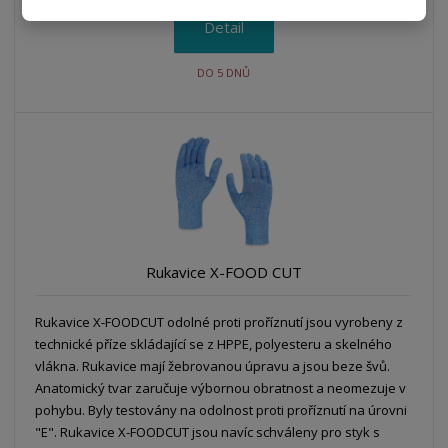
Detail
DO 5 DNŮ
Rukavice X-FOOD CUT
Rukavice X-FOODCUT odolné proti proříznutí jsou vyrobeny z
technické příze skládající se z HPPE, polyesteru a skelného
vlákna. Rukavice mají žebrovanou úpravu a jsou beze švů.
Anatomický tvar zaručuje výbornou obratnost a neomezuje v
pohybu. Byly testovány na odolnost proti proříznutí na úrovni
"E". Rukavice X-FOODCUT jsou navíc schváleny pro styk s