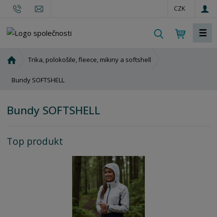
CZK
☰
V
y
h
Ú
Trika, polokošile, fleece, mikiny a softshell
l
v
o
Bundy SOFTSHELL
e
d
d
n
a
Bundy SOFTSHELL
í
t
s
t
Top produkt
r
a
n
a