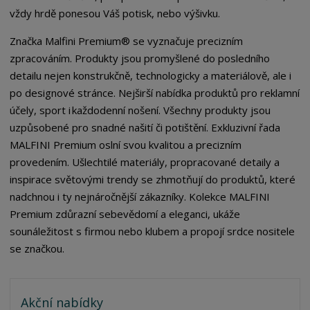
vždy hrdě ponesou Váš potisk, nebo výšivku.
Značka Malfini Premium® se vyznačuje precizním
zpracováním. Produkty jsou promyšlené do posledního
detailu nejen konstrukčně, technologicky a materiálově, ale i
po designové stránce. Nejširší nabídka produktů pro reklamní
účely, sport i každodenní nošení. Všechny produkty jsou
uzpůsobené pro snadné našití či potištění. Exkluzivní řada
MALFINI Premium oslní svou kvalitou a precizním
provedením. Ušlechtilé materiály, propracované detaily a
inspirace světovými trendy se zhmotňují do produktů, které
nadchnou i ty nejnáročnější zákazníky. Kolekce MALFINI
Premium zdůrazní sebevědomí a eleganci, ukáže
sounáležitost s firmou nebo klubem a propojí srdce nositele
se značkou.
Akční nabídky