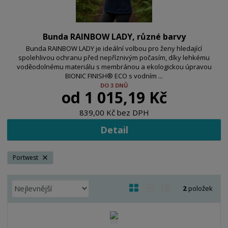
Bunda RAINBOW LADY, různé barvy
Bunda RAINBOW LADY je ideální volbou pro ženy hledající
spolehlivou ochranu před nepříznivým počasím, díky lehkému
voděodolnému materiálu s membránou a ekologickou úpravou
BIONIC FINISH® ECO s vodním ...
DO 3 DNŮ
od
1 015,19 Kč
839,00 Kč bez DPH
Detail
Portwest
Ř
O
T
Ř
2
položek
a
b
a
á
z
r
b
d
e
á
u
k