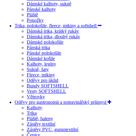
Dámské kalhoty, sukně
Pánské kalhoty
Pláště
Ponožky
Trika, polokošile, fleece, mikiny a softshell
Dámská trika, krátký rukáv
Dámská trika, dlouhý rukáv
Dámské polokošile
Pánská trika
Pánské polokošile
Dámské košile
Kalhoty, legíny
Sukně, šaty
Fleece, mikiny
Oděvy pro úklid
Bundy SOFTSHELL
Vesty SOFTSHELL
Větrovky
Oděvy pro gastronomii a potravinářský průmysl
Kalhoty
Trika
Pláště, haleny
Zástěry textilní
Zástěry PVC, gumotextilní
Čepice