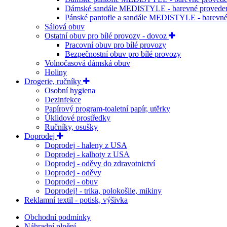
Dámské sandále MEDISTYLE - barevné provede
Pánské pantofle a sandále MEDISTYLE - barevné
Sálová obuv
Ostatní obuv pro bílé provozy - dovoz
Pracovní obuv pro bílé provozy
Bezpečnostní obuv pro bílé provozy
Volnočasová dámská obuv
Holiny
Drogerie, ručníky
Osobní hygiena
Dezinfekce
Papírový program-toaletní papír, utěrky
Úklidové prostředky
Ručníky, osušky
Doprodej
Doprodej - haleny z USA
Doprodej - kalhoty z USA
Doprodej - oděvy do zdravotnictví
Doprodej - oděvy
Doprodej - obuv
Doprodej! - trika, polokošile, mikiny
Reklamní textil - potisk, výšivka
Obchodní podmínky
Náhradní plnění