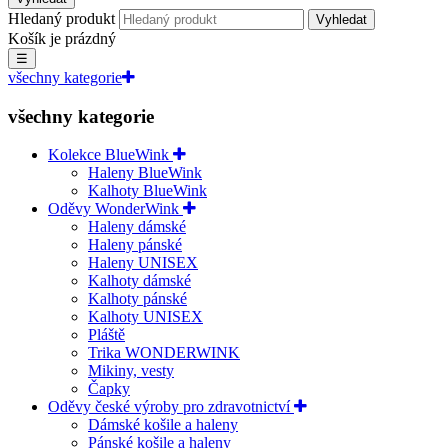
Hledaný produkt
Vyhledat
Košík je prázdný
☰
všechny kategorie
všechny kategorie
Kolekce BlueWink
Haleny BlueWink
Kalhoty BlueWink
Oděvy WonderWink
Haleny dámské
Haleny pánské
Haleny UNISEX
Kalhoty dámské
Kalhoty pánské
Kalhoty UNISEX
Pláště
Trika WONDERWINK
Mikiny, vesty
Čapky
Oděvy české výroby pro zdravotnictví
Dámské košile a haleny
Pánské košile a haleny