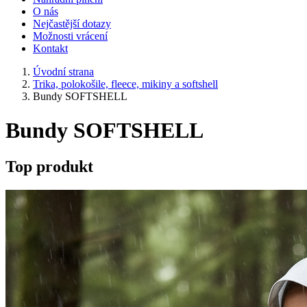
O nás
Nejčastější dotazy
Možnosti vrácení
Kontakt
Úvodní strana
Trika, polokošile, fleece, mikiny a softshell
Bundy SOFTSHELL
Bundy SOFTSHELL
Top produkt