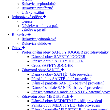
Rukavice tepluodolné
Rukavice protiřezné
Utěrky textilní
Jednorázové oděvy
Čepice
Návleky na obuv a paži
Zástěry a pláště
Rukavice
Rukavice jednorázové
Rukavice úklidové
Obuv
Profesionální obuv SAFETY JOGGER pro zdravotníky
Dámská obuv SAFETY JOGGER
Pánská obuv SAFETY JOGGER
Crocs SAFETY JOGGER
Zdravotní obuv SANTÉ
Dámská obuv SANTÉ - bílé provedení
Pánská obuv SANTÉ - bílé provedení
Dámské pantofle SANTÉ - barevné provedení
Dámské sandále SANTÉ - barevné provedení
Pánské pantofle a sandále SANTÉ - barevné prov
Zdravotní obuv MEDISTYLE
Dámská obuv MEDISTYLE - bílé provedení
Pánská obuv MEDISTYLE - bílé provedení
Dámské pantofle MEDISTYLE - barevné provede