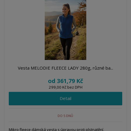
á
u
k
n
z
l
o
í
k
k
v
p
o
o
ý
r
o
v
v
v
d
ý
ý
ý
u
v
v
p
k
ý
ý
i
t
p
p
s
ů
i
i
Vesta MELODIE FLEECE LADY 280g, různé ba...
s
s
od
361,79 Kč
299,00 Kč bez DPH
Detail
DO 5 DNŮ
Mikro fleece dámská vesta s úpravou proti plstnatění,