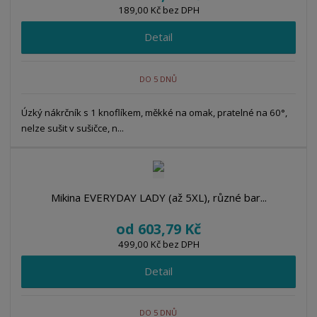
189,00 Kč bez DPH
Detail
DO 5 DNŮ
Úzký nákrčník s 1 knoflíkem, měkké na omak, pratelné na 60°,
nelze sušit v sušičce, n...
Mikina EVERYDAY LADY (až 5XL), různé bar...
od
603,79 Kč
499,00 Kč bez DPH
Detail
DO 5 DNŮ