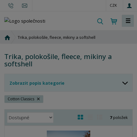
CZK
☰
V
y
h
Ú
Trika, polokošile, fleece, mikiny a softshell
l
v
o
e
Trika, polokošile, fleece, mikiny a
d
d
softshell
n
a
í
t
s
Zobrazit popis kategorie
t
r
a
Cotton Classics
n
a
Ř
O
T
Ř
7
položek
a
b
a
á
z
r
b
d
e