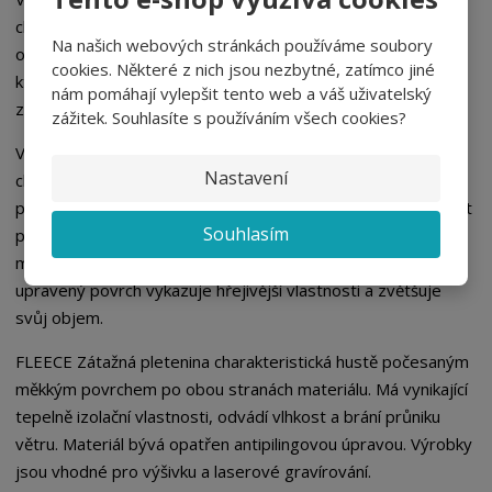
charakteristickými stromečkovitými sloupky na lícní a
Na našich webových stránkách používáme soubory
obloučky na rubní straně. Vazba je doplněna výplňkovou nití,
cookies. Některé z nich jsou nezbytné, zatímco jiné
která je vedena po rubové straně pleteniny. Přidaná nit
nám pomáhají vylepšit tento web a váš uživatelský
zvyšuje pevnost, savost a objem pleteniny.
zážitek. Souhlasíte s používáním všech cookies?
VÝPLŇKOVÁ PLETENINA – počesaná Zátažná pletenina s
Nastavení
charakteristickými stromečkovitými sloupky na lícní a
počesaným měkkým povrchem na straně rubní. Výplňková nit
Souhlasím
pleteniny vedená po rubové straně je rozvolněna
mechanickou úpravou rubové strany materiálu. Takto
upravený povrch vykazuje hřejivější vlastnosti a zvětšuje
svůj objem.
FLEECE Zátažná pletenina charakteristická hustě počesaným
měkkým povrchem po obou stranách materiálu. Má vynikající
tepelně izolační vlastnosti, odvádí vlhkost a brání průniku
větru. Materiál bývá opatřen antipilingovou úpravou. Výrobky
jsou vhodné pro výšivku a laserové gravírování.