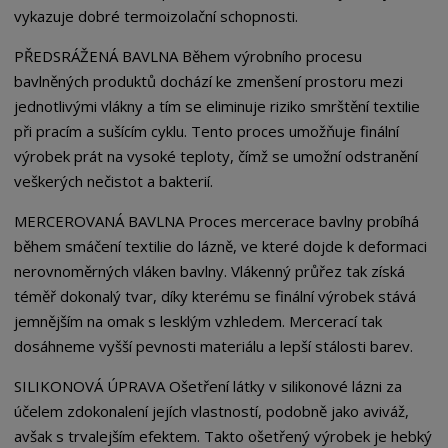
vykazuje dobré termoizolační schopnosti.
PŘEDSRÁŽENÁ BAVLNA Během výrobního procesu
bavlněných produktů dochází ke zmenšení prostoru mezi
jednotlivými vlákny a tím se eliminuje riziko smrštění textilie
při pracím a sušícím cyklu. Tento proces umožňuje finální
výrobek prát na vysoké teploty, čímž se umožní odstranění
veškerých nečistot a bakterií.
MERCEROVANÁ BAVLNA Proces mercerace bavlny probíhá
během smáčení textilie do lázně, ve které dojde k deformaci
nerovnoměrných vláken bavlny. Vlákenný průřez tak získá
téměř dokonalý tvar, díky kterému se finální výrobek stává
jemnějším na omak s lesklým vzhledem. Mercerací tak
dosáhneme vyšší pevnosti materiálu a lepší stálosti barev.
SILIKONOVÁ ÚPRAVA Ošetření látky v silikonové lázni za
účelem zdokonalení jejích vlastností, podobně jako aviváž,
avšak s trvalejším efektem. Takto ošetřený výrobek je hebký