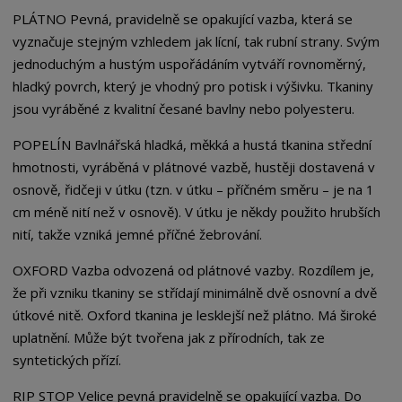
PLÁTNO Pevná, pravidelně se opakující vazba, která se
vyznačuje stejným vzhledem jak lícní, tak rubní strany. Svým
jednoduchým a hustým uspořádáním vytváří rovnoměrný,
hladký povrch, který je vhodný pro potisk i výšivku. Tkaniny
jsou vyráběné z kvalitní česané bavlny nebo polyesteru.
POPELÍN Bavlnářská hladká, měkká a hustá tkanina střední
hmotnosti, vyráběná v plátnové vazbě, hustěji dostavená v
osnově, řidčeji v útku (tzn. v útku – příčném směru – je na 1
cm méně nití než v osnově). V útku je někdy použito hrubších
nití, takže vzniká jemné příčné žebrování.
OXFORD Vazba odvozená od plátnové vazby. Rozdílem je,
že při vzniku tkaniny se střídají minimálně dvě osnovní a dvě
útkové nitě. Oxford tkanina je lesklejší než plátno. Má široké
uplatnění. Může být tvořena jak z přírodních, tak ze
syntetických přízí.
RIP STOP Velice pevná pravidelně se opakující vazba. Do