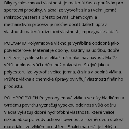
Díky rychleschnoucí vlastnosti je materiál často používán pro
sportovní produkty. Vlákna lze vytvořit silná i velmi jemná
(mikropolyester) a přesto pevná. Chemickými a
mechanickými procesy je možné docílit dalších úprav
vlastností materiálu: izolační vlastnosti, impregnace a další.
POLYAMID Polyamidové vlákno je vyráběné obdobně jako
polyesterové. Materiál je odolný, snadný na údržbu, dobře
drží tvar, rychle schne jelikož má malou navlhavost. Má 2×
větší odolnost vůči oděru než polyester. Stejně jako u
polyesteru lze vytvořit velice jemná, či silná a odolná vlákna.
Průřez vlákna a chemické úpravy ovlivňují vlastnosti finálního
produktu.
POLYPROPYLEN Polypropylenová vlákna se díky hladkému a
tvrdému povrchu vyznačují vysokou odolností vůči oděru.
Vlákna vykazují dobré hydrofobní vlastnosti, které velice
nízkou absorpcí vody uchovají pevnost a rozměrovou stálost
materiálu i ve vlhkém prostředí. Finální materiál je lehký a