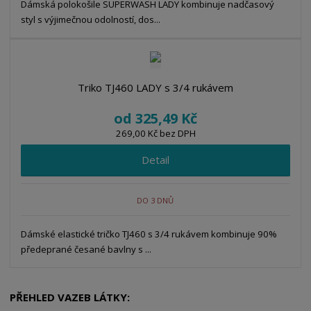
Dámská polokošile SUPERWASH LADY kombinuje nadčasový
styl s výjimečnou odolností, dos...
Triko TJ460 LADY s 3/4 rukávem
od
325,49 Kč
269,00 Kč bez DPH
Detail
DO 3 DNŮ
Dámské elastické tričko TJ460 s 3/4 rukávem kombinuje 90%
předeprané česané bavlny s ...
PŘEHLED VAZEB LÁTKY: