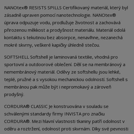
NANOtex® RESISTS SPILLS Certifikovaný materiál, který byl
zásadně upraven pomocí nanotechnologie. NANOtex®
úprava odpuzuje vodu, prodlužuje životnost a zachovává
přirozenou měkkost a prodyšnost materiálu. Materiál odolá
kontaktu s tekutinou bez absorpce, nenavlhne, nezanechá
mokré skvrny, veškeré kapičky úhledně stečou.
SOFTSHELL Softshell je laminovaná textilie, vhodná pro
sportovní a outdoorové oblečení. Dělí se na membránový a
nemembránový materiál. Oděvy ze softshellu jsou lehké,
teplé, pružné a s vysokou mechanickou odolností. Softshell s
membránou pak může být i nepromokavý a zároveň
prodyšný.
CORDURA® CLASSIC Je konstruována v souladu se
schválenými standardy firmy INVISTA pro značku
CORDURA®. Mezi hlavní vlastnosti tkaniny patří odolnost v
oděru a roztržení, odolnost proti skvrnám. Díky své pevnosti