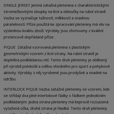
SINGLE JERSEY Jemná zátažná pletenina s charakteristickými
stromečkovitými sloupky na lícní a obloučky na rubní straně.
Vazba se vyznačuje tažností, měkkostí a snadnou
páratelností. Příze použitá ke zpracování pleteniny má vliv na
výslednou kvalitu zboží. Výrobky jsou zhotoveny z kvalitní
prstencově dopřádané příze.
PIQUE Zátažná vzorovaná pletenina s plastickým
geometrickým vzorem z lícní strany. Na rubní straně je
doplněna podkládanou nití. Tento druh pleteniny je oblíbený
při výrobě polokošil a oděvu vhodného pro sport a pohybové
aktivity. Výrobky z něj vyrobené jsou prodyšné a snadné na
údržbu.
INTERLOCK PIQUE Vazba zátažné pleteniny se vzorem, kde
se střídají dva plné interlokové řádky s řádkem jednolícním
podkládaným. Jedna strana pleteniny má keprově rozsazená
vytažená očka, druhá strana je hladká. Tento druh pleteniny