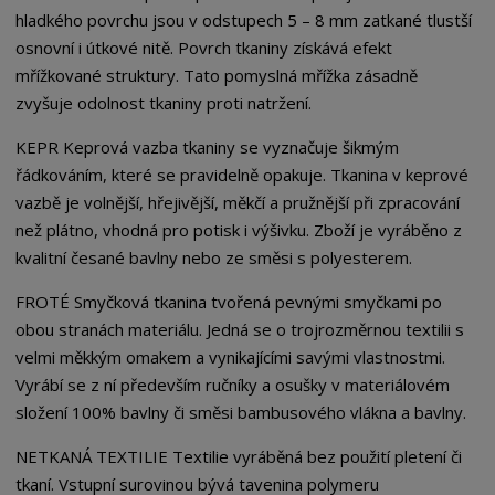
hladkého povrchu jsou v odstupech 5 – 8 mm zatkané tlustší
osnovní i útkové nitě. Povrch tkaniny získává efekt
mřížkované struktury. Tato pomyslná mřížka zásadně
zvyšuje odolnost tkaniny proti natržení.
KEPR Keprová vazba tkaniny se vyznačuje šikmým
řádkováním, které se pravidelně opakuje. Tkanina v keprové
vazbě je volnější, hřejivější, měkčí a pružnější při zpracování
než plátno, vhodná pro potisk i výšivku. Zboží je vyráběno z
kvalitní česané bavlny nebo ze směsi s polyesterem.
FROTÉ Smyčková tkanina tvořená pevnými smyčkami po
obou stranách materiálu. Jedná se o trojrozměrnou textilii s
velmi měkkým omakem a vynikajícími savými vlastnostmi.
Vyrábí se z ní především ručníky a osušky v materiálovém
složení 100% bavlny či směsi bambusového vlákna a bavlny.
NETKANÁ TEXTILIE Textilie vyráběná bez použití pletení či
tkaní. Vstupní surovinou bývá tavenina polymeru