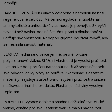
jemnější.
BAMBUSOVÉ VLÁKNO Vlákno vyrobené z bambusu na bázi
regenerované celulózy. Má termoregulační, antibakteriální,
antimykotické a antistatické vlastnosti. Je pevnější s 3× vyšší
savostí než bavlna, odolné častému praní a dlouhodobě si
udržuje své vlastnosti. Nedoporučujeme používat aviváž, aby
se nesnížila savost materiálu.
ELASTAN Jedná se o velice jemné, pevné, pružné
polyuretanové vlákno. Stěžejní vlastností je vysoká pružnost.
Elastan lze bez porušení natáhnout na tří až sedminásobek
své původní délky. Vždy se používá v kombinaci s ostatními
materiály, zajišťuje stálost tvaru, zvýšení pružnosti a snížení
mačkavosti finálního produktu. Elastan je náchylný vysokým
teplotám.
POLYESTER Vysoce odolné a snadno udržitelné syntetické
vlákno, ceněné pro svou stálost tvaru a malou navlhavost.