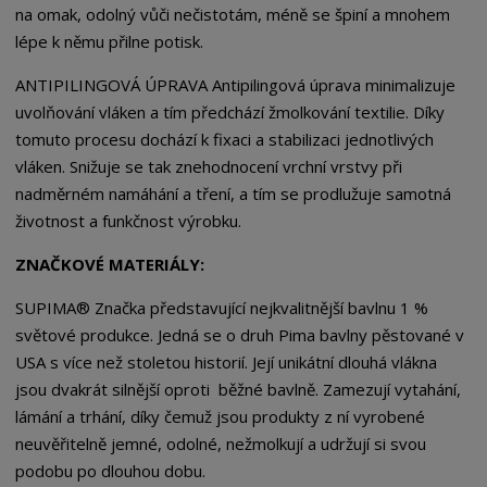
na omak, odolný vůči nečistotám, méně se špiní a mnohem
lépe k němu přilne potisk.
ANTIPILINGOVÁ ÚPRAVA Antipilingová úprava minimalizuje
uvolňování vláken a tím předchází žmolkování textilie. Díky
tomuto procesu dochází k fixaci a stabilizaci jednotlivých
vláken. Snižuje se tak znehodnocení vrchní vrstvy při
nadměrném namáhání a tření, a tím se prodlužuje samotná
životnost a funkčnost výrobku.
ZNAČKOVÉ MATER
IÁLY:
SUPIMA® Značka představující nejkvalitnější bavlnu 1 %
světové produkce. Jedná se o druh Pima bavlny pěstované v
USA s více než stoletou historií. Její unikátní dlouhá vlákna
jsou dvakrát silnější oproti běžné bavlně. Zamezují vytahání,
lámání a trhání, díky čemuž jsou produkty z ní vyrobené
neuvěřitelně jemné, odolné, nežmolkují a udržují si svou
podobu po dlouhou dobu.