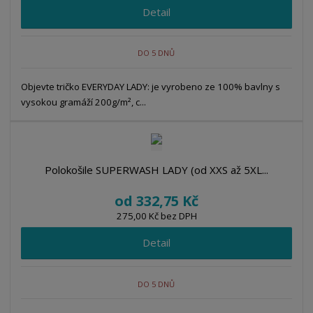
Detail
DO 5 DNŮ
Objevte tričko EVERYDAY LADY: je vyrobeno ze 100% bavlny s
vysokou gramáží 200g/m², c...
Polokošile SUPERWASH LADY (od XXS až 5XL...
od
332,75 Kč
275,00 Kč bez DPH
Detail
DO 5 DNŮ