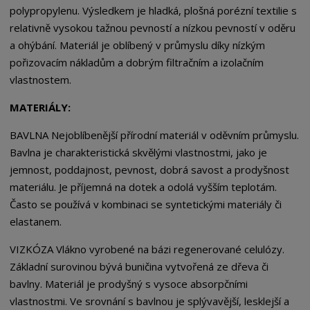
polypropylenu. Výsledkem je hladká, plošná porézní textilie s
relativně vysokou tažnou pevností a nízkou pevností v oděru
a ohýbání. Materiál je oblíbený v průmyslu díky nízkým
pořizovacím nákladům a dobrým filtračním a izolačním
vlastnostem.
MATERIÁLY:
BAVLNA Nejoblíbenější přírodní materiál v oděvním průmyslu.
Bavlna je charakteristická skvělými vlastnostmi, jako je
jemnost, poddajnost, pevnost, dobrá savost a prodyšnost
materiálu. Je příjemná na dotek a odolá vyšším teplotám.
Často se používá v kombinaci se syntetickými materiály či
elastanem.
VIZKÓZA Vlákno vyrobené na bázi regenerované celulózy.
Základní surovinou bývá buničina vytvořená ze dřeva či
bavlny. Materiál je prodyšný s vysoce absorpčními
vlastnostmi. Ve srovnání s bavlnou je splývavější, lesklejší a