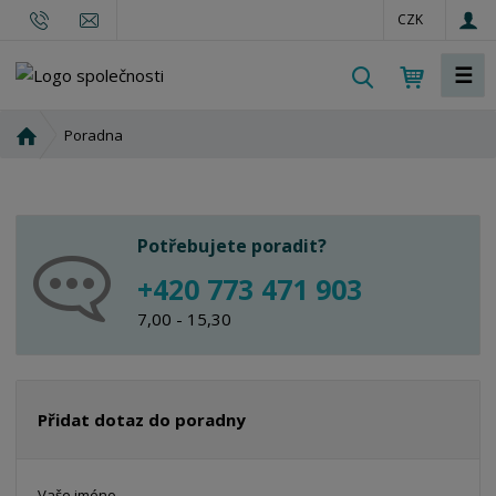
CZK
☰
V
y
h
Ú
Poradna
l
v
o
e
d
d
n
a
Potřebujete poradit?
í
t
s
+420 773 471 903
t
7,00 - 15,30
r
a
n
a
Přidat dotaz do poradny
Vaše jméno