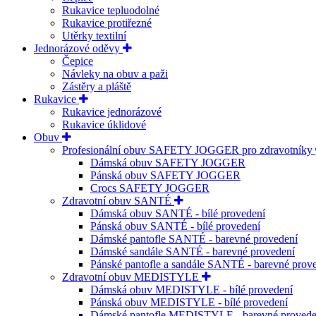
Rukavice tepluodolné
Rukavice protiřezné
Utěrky textilní
Jednorázové oděvy
Čepice
Návleky na obuv a paži
Zástěry a pláště
Rukavice
Rukavice jednorázové
Rukavice úklidové
Obuv
Profesionální obuv SAFETY JOGGER pro zdravotníky
Dámská obuv SAFETY JOGGER
Pánská obuv SAFETY JOGGER
Crocs SAFETY JOGGER
Zdravotní obuv SANTÉ
Dámská obuv SANTÉ - bílé provedení
Pánská obuv SANTÉ - bílé provedení
Dámské pantofle SANTÉ - barevné provedení
Dámské sandále SANTÉ - barevné provedení
Pánské pantofle a sandále SANTÉ - barevné prov
Zdravotní obuv MEDISTYLE
Dámská obuv MEDISTYLE - bílé provedení
Pánská obuv MEDISTYLE - bílé provedení
Dámské pantofle MEDISTYLE - barevné provede