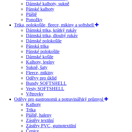
Dámské kalhoty, sukně
Pánské kalhoty
Pláště
Ponožky
Trika, polokošile, fleece, mikiny a softshell
Dámská trika, krátký rukáv
Dámská trika, dlouhý rukáv
Dámské polokošile
Pánská trika
Pánské polokošile
Dámské košile
Kalhoty, legíny
Sukně, šaty
Fleece, mikiny
Oděvy pro úklid
Bundy SOFTSHELL
Vesty SOFTSHELL
Větrovky
Oděvy pro gastronomii a potravinářský průmysl
Kalhoty
Trika
Pláště, haleny
Zástěry textilní
Zástěry PVC, gumotextilní
Čepice