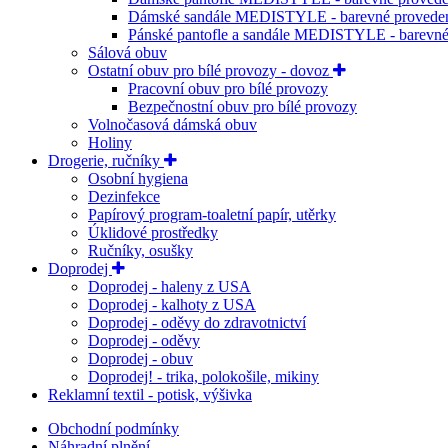
Dámské sandále MEDISTYLE - barevné provede
Pánské pantofle a sandále MEDISTYLE - barevné
Sálová obuv
Ostatní obuv pro bílé provozy - dovoz
Pracovní obuv pro bílé provozy
Bezpečnostní obuv pro bílé provozy
Volnočasová dámská obuv
Holiny
Drogerie, ručníky
Osobní hygiena
Dezinfekce
Papírový program-toaletní papír, utěrky
Úklidové prostředky
Ručníky, osušky
Doprodej
Doprodej - haleny z USA
Doprodej - kalhoty z USA
Doprodej - oděvy do zdravotnictví
Doprodej - oděvy
Doprodej - obuv
Doprodej! - trika, polokošile, mikiny
Reklamní textil - potisk, výšivka
Obchodní podmínky
Náhradní plnění