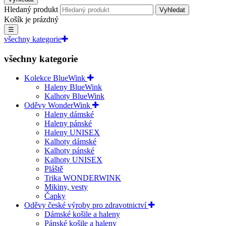
Hledaný produkt
Vyhledat
Košík je prázdný
☰
všechny kategorie
všechny kategorie
Kolekce BlueWink
Haleny BlueWink
Kalhoty BlueWink
Oděvy WonderWink
Haleny dámské
Haleny pánské
Haleny UNISEX
Kalhoty dámské
Kalhoty pánské
Kalhoty UNISEX
Pláště
Trika WONDERWINK
Mikiny, vesty
Čapky
Oděvy české výroby pro zdravotnictví
Dámské košile a haleny
Pánské košile a haleny