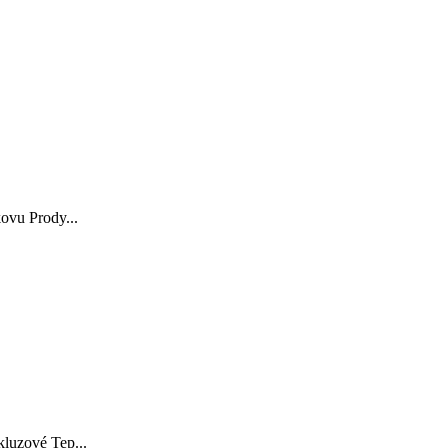
ovu Prody...
luzové Tep...