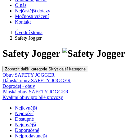
O nás
Nejčastější dotazy
Možnosti vrácení
Kontakt
Úvodní strana
Safety Jogger
Safety Jogger
Zobrazit další kategorie
Skrýt další kategorie
Obuv SAFETY JOGGER
Dámská obuv SAFETY JOGGER
Doprodej - obuv
Pánská obuv SAFETY JOGGER
Kvalitní obuv pro bílé provozy
Nejlevnější
Nejdražší
Dostupné
Nejnovější
Doporučené
Nejprodávanejší