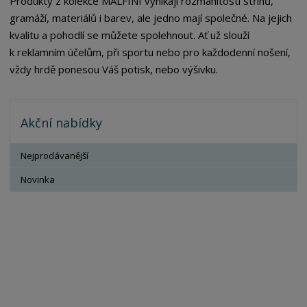
Produkty z kolekce MALFINI vynikají rozmanitostí střihů,
gramáží, materiálů i barev, ale jedno mají společné. Na jejich
kvalitu a pohodlí se můžete spolehnout. Ať už slouží
k reklamním účelům, při sportu nebo pro každodenní nošení,
vždy hrdě ponesou Váš potisk, nebo výšivku.
Akční nabídky
Nejprodávanější
Novinka