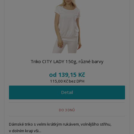
z
l
o
í
k
k
v
p
o
o
ý
r
o
v
v
v
d
ý
ý
ý
u
v
v
p
k
ý
ý
i
t
p
p
s
ů
i
i
Triko CITY LADY 150g, různé barvy
s
s
od
139,15 Kč
115,00 Kč bez DPH
Detail
DO 3 DNŮ
Dámské triko s velmi krátkým rukávem, volnějšího střihu,
v dolním kraji vši...