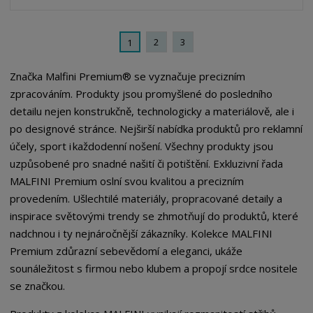
2
3
1
Značka Malfini Premium® se vyznačuje precizním
zpracováním. Produkty jsou promyšlené do posledního
detailu nejen konstrukčně, technologicky a materiálově, ale i
po designové stránce. Nejširší nabídka produktů pro reklamní
účely, sport i každodenní nošení. Všechny produkty jsou
uzpůsobené pro snadné našití či potištění. Exkluzivní řada
MALFINI Premium oslní svou kvalitou a precizním
provedením. Ušlechtilé materiály, propracované detaily a
inspirace světovými trendy se zhmotňují do produktů, které
nadchnou i ty nejnáročnější zákazníky. Kolekce MALFINI
Premium zdůrazní sebevědomí a eleganci, ukáže
sounáležitost s firmou nebo klubem a propojí srdce nositele
se značkou.