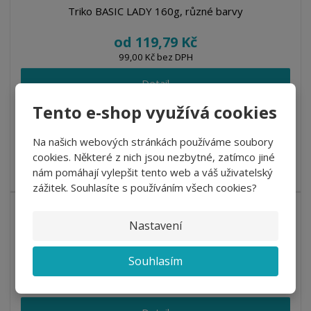
Triko BASIC LADY 160g, různé barvy
od
119,79 Kč
99,00 Kč bez DPH
Detail
Tento e-shop využívá cookies
DO 3 DNŮ
Na našich webových stránkách používáme soubory
cookies. Některé z nich jsou nezbytné, zatímco jiné
Kvalitní dámské tričko střední gramáže s projmutým střihem
nám pomáhají vylepšit tento web a váš uživatelský
zvýrazňující dámskou ...
zážitek. Souhlasíte s používáním všech cookies?
Nastavení
Triko LOVE LADY 150g, různé barvy
Souhlasím
od
192,39 Kč
159,00 Kč bez DPH