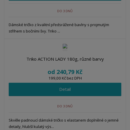
DO 3 DNŮ
Dámské tričko z kvalitní předsrážené bavlny s projmutým
střihem s bočními švy. Triko ...
Triko ACTION LADY 180g, různé barvy
od
240,79 Kč
199,00 Kč bez DPH
Detail
DO 3 DNŮ
Skvěle padnoucí dámské tričko s elastanem doplněné o jemné
detaily, hlubší kulatý výs...