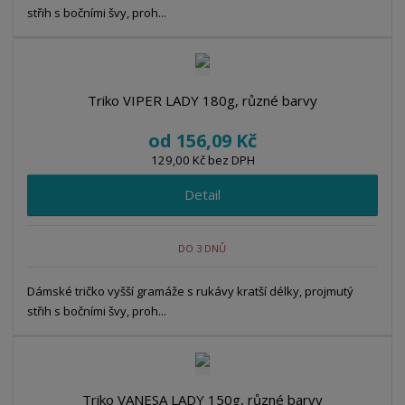
střih s bočními švy, proh...
Triko VIPER LADY 180g, různé barvy
od
156,09 Kč
129,00 Kč bez DPH
Detail
DO 3 DNŮ
Dámské tričko vyšší gramáže s rukávy kratší délky, projmutý
střih s bočními švy, proh...
Triko VANESA LADY 150g, různé barvy