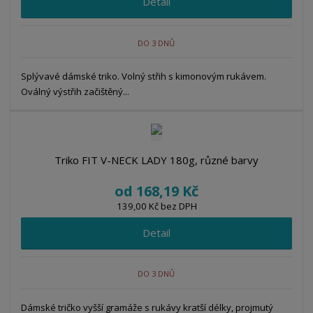
Detail
DO 3 DNŮ
Splývavé dámské triko. Volný střih s kimonovým rukávem.
Oválný výstřih začištěný...
Triko FIT V-NECK LADY 180g, různé barvy
od
168,19 Kč
139,00 Kč bez DPH
Detail
DO 3 DNŮ
Dámské tričko vyšší gramáže s rukávy kratší délky, projmutý