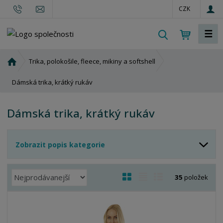
CZK
☰
V
y
h
Ú
Trika, polokošile, fleece, mikiny a softshell
l
v
o
Dámská trika, krátký rukáv
e
d
d
n
a
Dámská trika, krátký rukáv
í
t
s
t
Zobrazit popis kategorie
r
a
n
Ř
O
T
Ř
35
položek
a
a
b
a
á
z
r
b
d
e
á
u
k
n