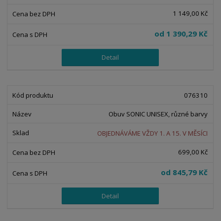
o
o
ý
r
1 149,00 Kč
o
v
v
v
d
ý
ý
ý
od
1 390,29 Kč
u
v
v
p
k
ý
ý
i
Detail
t
p
p
s
ů
i
i
s
s
076310
Obuv SONIC UNISEX, různé barvy
OBJEDNÁVÁME VŽDY 1. A 15. V MĚSÍCI
699,00 Kč
od
845,79 Kč
Detail