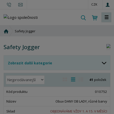
CZK
☰
V
y
h
Ú
Safety Jogger
l
v
o
e
Safety Jogger
d
d
n
a
í
t
Zobrazit další kategorie
s
t
r
Ř
O
T
Ř
41
položek
a
a
b
a
á
n
z
r
b
d
010752
a
e
á
u
k
n
Obuv DANY OB LADY, různé barvy
z
l
o
í
k
k
v
OBJEDNÁVÁME VŽDY 1. A 15. V MĚSÍCI
p