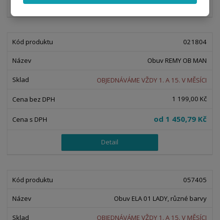
Detail
021804
Obuv REMY OB MAN
OBJEDNÁVÁME VŽDY 1. A 15. V MĚSÍCI
1 199,00 Kč
od
1 450,79 Kč
Detail
057405
Obuv ELA 01 LADY, různé barvy
OBJEDNÁVÁME VŽDY 1. A 15. V MĚSÍCI