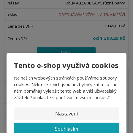
Obuv ALIZA 0B LADY, různé barvy
OBJEDNÁVÁME VŽDY 1. A 15. V MĚSÍCI
1 149,00 Kč
od
1 390,29 Kč
Detail
Tento e-shop využívá cookies
010779
Na našich webových stránkách používáme soubory
cookies. Některé z nich jsou nezbytné, zatímco jiné
Obuv CARINNE OB LADY, různé barvy
nám pomáhají vylepšit tento web a váš uživatelský
zážitek. Souhlasíte s používáním všech cookies?
OBJEDNÁVÁME VŽDY 1. A 15. V MĚSÍCI
1 049,00 Kč
Nastavení
od
1 269,29 Kč
Souhlasím