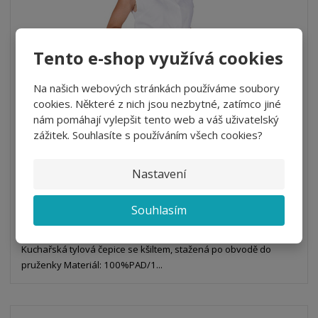
o
v
v
v
d
ý
ý
ý
u
v
v
p
Tento e-shop využívá cookies
k
ý
ý
i
t
p
p
s
Na našich webových stránkách používáme soubory
ů
i
i
Čepice pro kuchařky s kšiltem
cookies. Některé z nich jsou nezbytné, zatímco jiné
s
s
nám pomáhají vylepšit tento web a váš uživatelský
od
151,25 Kč
zážitek. Souhlasíte s používáním všech cookies?
125,00 Kč bez DPH
Nastavení
Detail
Souhlasím
SKLADEM
Kuchařská tylová čepice se kšiltem, stažená po obvodě do
pruženky Materiál: 100%PAD/1...