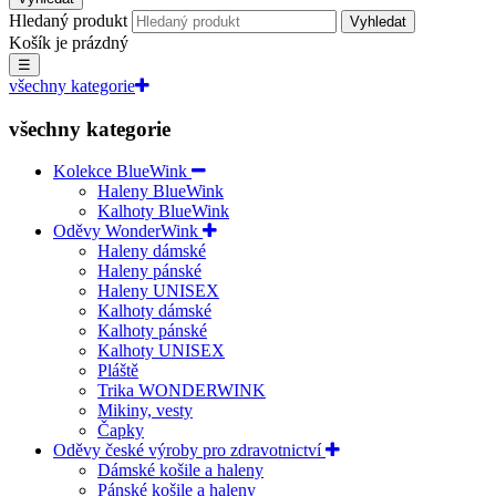
Hledaný produkt
Vyhledat
Košík je prázdný
☰
všechny kategorie
všechny kategorie
Kolekce BlueWink
Haleny BlueWink
Kalhoty BlueWink
Oděvy WonderWink
Haleny dámské
Haleny pánské
Haleny UNISEX
Kalhoty dámské
Kalhoty pánské
Kalhoty UNISEX
Pláště
Trika WONDERWINK
Mikiny, vesty
Čapky
Oděvy české výroby pro zdravotnictví
Dámské košile a haleny
Pánské košile a haleny