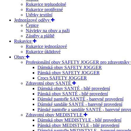
Rukavice tepluodolné
Rukavice protiřezné
Utěrky textilní
Jednorázové oděvy
Čepice
Návleky na obuv a paži
Zástěry a pláště
Rukavice
Rukavice jednorázové
Rukavice úklidové
Obuv
Profesionální obuv SAFETY JOGGER pro zdravotníky
Dámská obuv SAFETY JOGGER
Pánská obuv SAFETY JOGGER
Crocs SAFETY JOGGER
Zdravotní obuv SANTÉ
Dámská obuv SANTÉ - bílé provedení
Pánská obuv SANTÉ - bílé provedení
Dámské pantofle SANTÉ - barevné provedení
Dámské sandále SANTÉ - barevné provedení
Pánské pantofle a sandále SANTÉ - barevné prov
Zdravotní obuv MEDISTYLE
Dámská obuv MEDISTYLE - bílé provedení
Pánská obuv MEDISTYLE - bílé provedení
Dámské pantofle MEDISTYLE - barevné provede