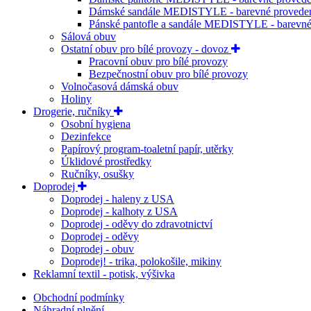
Dámské sandále MEDISTYLE - barevné provede
Pánské pantofle a sandále MEDISTYLE - barevné
Sálová obuv
Ostatní obuv pro bílé provozy - dovoz
Pracovní obuv pro bílé provozy
Bezpečnostní obuv pro bílé provozy
Volnočasová dámská obuv
Holiny
Drogerie, ručníky
Osobní hygiena
Dezinfekce
Papírový program-toaletní papír, utěrky
Úklidové prostředky
Ručníky, osušky
Doprodej
Doprodej - haleny z USA
Doprodej - kalhoty z USA
Doprodej - oděvy do zdravotnictví
Doprodej - oděvy
Doprodej - obuv
Doprodej! - trika, polokošile, mikiny
Reklamní textil - potisk, výšivka
Obchodní podmínky
Náhradní plnění