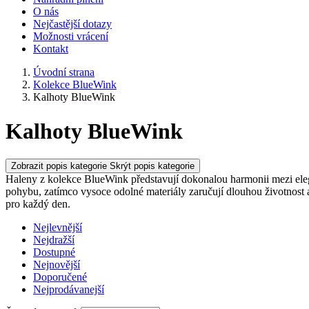
O nás
Nejčastější dotazy
Možnosti vrácení
Kontakt
Úvodní strana
Kolekce BlueWink
Kalhoty BlueWink
Kalhoty BlueWink
Zobrazit popis kategorie
Skrýt popis kategorie
Haleny z kolekce BlueWink představují dokonalou harmonii mezi ele
pohybu, zatímco vysoce odolné materiály zaručují dlouhou životnost a 
pro každý den.
Nejlevnější
Nejdražší
Dostupné
Nejnovější
Doporučené
Nejprodávanejší