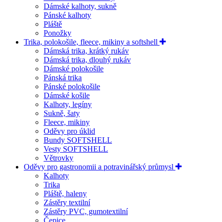
Dámské kalhoty, sukně
Pánské kalhoty
Pláště
Ponožky
Trika, polokošile, fleece, mikiny a softshell
Dámská trika, krátký rukáv
Dámská trika, dlouhý rukáv
Dámské polokošile
Pánská trika
Pánské polokošile
Dámské košile
Kalhoty, legíny
Sukně, šaty
Fleece, mikiny
Oděvy pro úklid
Bundy SOFTSHELL
Vesty SOFTSHELL
Větrovky
Oděvy pro gastronomii a potravinářský průmysl
Kalhoty
Trika
Pláště, haleny
Zástěry textilní
Zástěry PVC, gumotextilní
Čepice