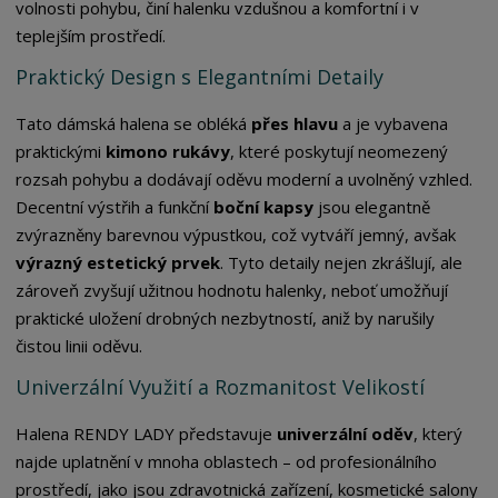
volnosti pohybu, činí halenku vzdušnou a komfortní i v
teplejším prostředí.
Praktický Design s Elegantními Detaily
Tato dámská halena se obléká
přes hlavu
a je vybavena
praktickými
kimono rukávy
, které poskytují neomezený
rozsah pohybu a dodávají oděvu moderní a uvolněný vzhled.
Decentní výstřih a funkční
boční kapsy
jsou elegantně
zvýrazněny barevnou výpustkou, což vytváří jemný, avšak
výrazný estetický prvek
. Tyto detaily nejen zkrášlují, ale
zároveň zvyšují užitnou hodnotu halenky, neboť umožňují
praktické uložení drobných nezbytností, aniž by narušily
čistou linii oděvu.
Univerzální Využití a Rozmanitost Velikostí
Halena RENDY LADY představuje
univerzální oděv
, který
najde uplatnění v mnoha oblastech – od profesionálního
prostředí, jako jsou zdravotnická zařízení, kosmetické salony