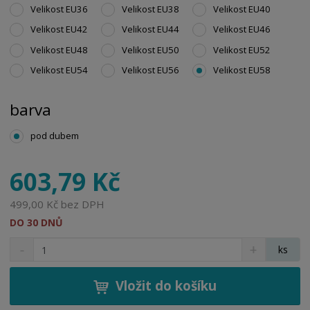
Velikost EU36
Velikost EU38
Velikost EU40
Velikost EU42
Velikost EU44
Velikost EU46
Velikost EU48
Velikost EU50
Velikost EU52
Velikost EU54
Velikost EU56
Velikost EU58
barva
pod dubem
603,79 Kč
499,00 Kč bez DPH
DO 30 DNŮ
S
N
Z
ks
n
a
m
í
v
ě
ž
ý
Vložit do košíku
n
i
š
i