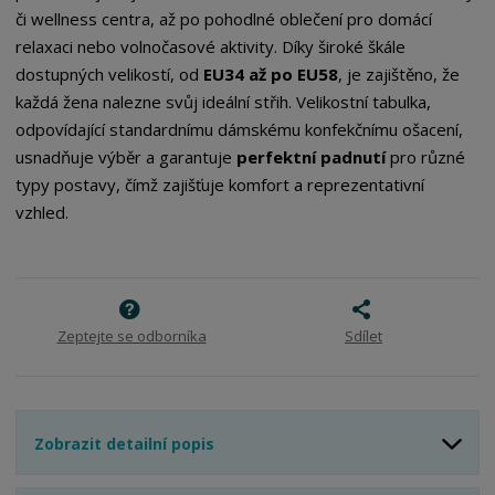
či wellness centra, až po pohodlné oblečení pro domácí
relaxaci nebo volnočasové aktivity. Díky široké škále
dostupných velikostí, od
EU34 až po EU58
, je zajištěno, že
každá žena nalezne svůj ideální střih. Velikostní tabulka,
odpovídající standardnímu dámskému konfekčnímu ošacení,
usnadňuje výběr a garantuje
perfektní padnutí
pro různé
typy postavy, čímž zajišťuje komfort a reprezentativní
vzhled.
Zeptejte se odborníka
Sdílet
Zobrazit detailní popis