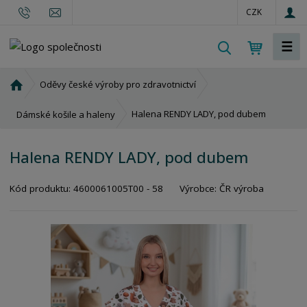
CZK
☰
V
y
h
Ú
Oděvy české výroby pro zdravotnictví
l
v
o
e
Halena RENDY LADY, pod dubem
Dámské košile a haleny
d
d
n
a
Halena RENDY LADY, pod dubem
í
t
s
K
Kód produktu:
4600061005T00 - 58
Výrobce:
ČR výroba
t
ó
r
d
a
v
n
ý
a
r
o
b
c