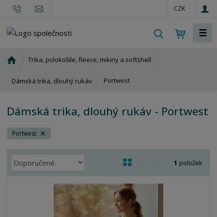
CZK
☰
V
y
h
Ú
Trika, polokošile, fleece, mikiny a softshell
l
v
o
e
Portwest
Dámská trika, dlouhý rukáv
d
d
n
a
Dámská trika, dlouhý rukáv - Portwest
í
t
s
t
Portwest
r
a
Ř
O
T
Ř
1
položek
n
a
b
a
á
a
z
r
b
d
e
á
u
k
n
z
l
o
í