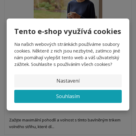
k
k
v
p
o
o
ý
r
o
v
v
v
d
ý
ý
ý
Tento e-shop využívá cookies
u
v
v
p
k
ý
ý
i
Na našich webových stránkách používáme soubory
t
p
p
s
cookies. Některé z nich jsou nezbytné, zatímco jiné
ů
i
i
Triko VALERIE bavlněné volného střihu
nám pomáhají vylepšit tento web a váš uživatelský
s
s
zážitek. Souhlasíte s používáním všech cookies?
od
204,49 Kč
169,00 Kč bez DPH
Nastavení
Detail
Souhlasím
DO 5 DNŮ
Zažijte maximální pohodlí a volnost s tímto bavlněným trikem
volného střihu, které dí...