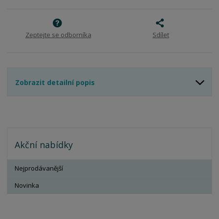
v
t
í
v
í
Zeptejte se odborníka
Sdílet
Zobrazit detailní popis
Akční nabídky
Nejprodávanější
Novinka