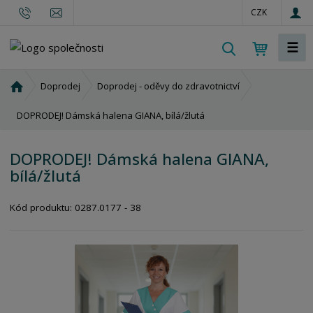
CZK
☰
V
y
h
Ú
Doprodej
Doprodej - oděvy do zdravotnictví
l
v
o
DOPRODEJ! Dámská halena GIANA, bílá/žlutá
e
d
d
n
a
DOPRODEJ! Dámská halena GIANA,
í
t
bílá/žlutá
s
t
r
Kód produktu:
0287.0177 - 38
a
n
a