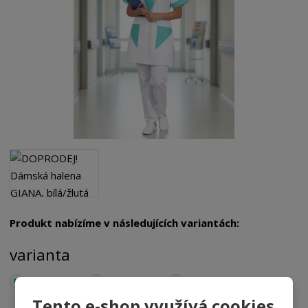
Produkt nabízíme v následujících variantách:
varianta
Velikost 38
Velikost 52
Velikost 64
Tento e-shop využívá cookies