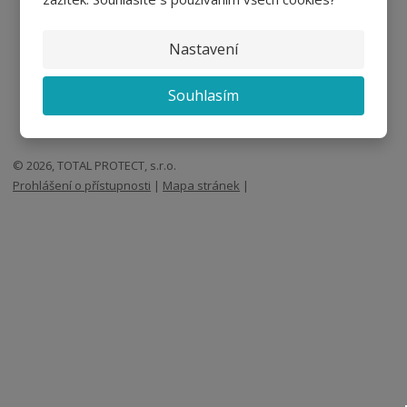
Nastavení
Souhlasím
© 2026, TOTAL PROTECT, s.r.o.
Prohlášení o přístupnosti
|
Mapa stránek
|