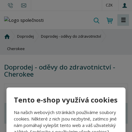
CZK
☰
V
y
h
Ú
Doprodej
Doprodej - oděvy do zdravotnictví
l
v
o
Cherokee
e
d
d
n
a
Doprodej - oděvy do zdravotnictví -
í
t
Cherokee
s
t
r
Akční nabídky
a
Tento e-shop využívá cookies
n
a
Nejprodávanější
Na našich webových stránkách používáme soubory
cookies. Některé z nich jsou nezbytné, zatímco jiné
Novinka
nám pomáhají vylepšit tento web a váš uživatelský
zážitek. Souhlasíte s používáním všech cookies?