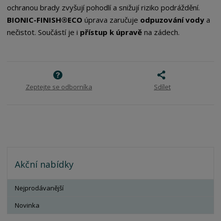
ochranou brady zvyšují pohodlí a snižují riziko podráždění.
BIONIC-FINISH®ECO
úprava zaručuje
odpuzování vody
a
nečistot. Součástí je i
přístup k úpravě
na zádech.
Zeptejte se odborníka
Sdílet
Akční nabídky
Nejprodávanější
Novinka