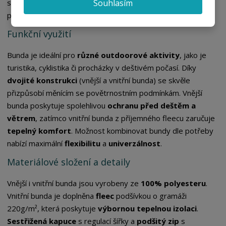
Souhlasím
snížené viditelnosti. Vnější i vnitřní bunda disponují
praktickými
kapsami
pro uložení osobních věcí.
Funkční využití
Bunda je ideální pro
různé outdoorové aktivity
, jako je
turistika, cyklistika či procházky v deštivém počasí. Díky
dvojité konstrukci
(vnější a vnitřní bunda) se skvěle
přizpůsobí měnícím se povětrnostním podmínkám. Vnější
bunda poskytuje spolehlivou
ochranu před deštěm a
větrem
, zatímco vnitřní bunda z příjemného fleecu zaručuje
tepelný komfort
. Možnost kombinovat bundy dle potřeby
nabízí maximální
flexibilitu
a
univerzálnost
.
Materiálové složení a detaily
Vnější i vnitřní bunda jsou vyrobeny ze
100% polyesteru
.
Vnitřní bunda je doplněna
fleec
podšívkou o gramáži
220g/m², která poskytuje
výbornou tepelnou izolaci
.
Sestřižená kapuce
s regulací šířky a
podšitý zip
s