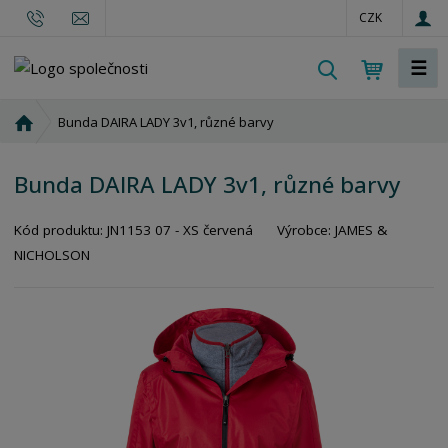
CZK
☰
V
y
h
Ú
Bunda DAIRA LADY 3v1, různé barvy
l
v
o
e
Bunda DAIRA LADY 3v1, různé barvy
d
d
n
a
Kód produktu:
JN1153 07 - XS červená
Výrobce:
JAMES &
í
t
s
NICHOLSON
t
r
a
n
a