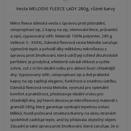
á
u
k
n
Vesta MELODIE FLEECE LADY 280g, různé barvy
z
l
o
í
k
k
v
p
Mikro fleece dámská vesta s úpravou proti plstnatění,
o
o
ý
r
celopropínací zip, 2 kapsy na zip, olemování límce, průramků
o
v
v
v
a zipů, vypasovaný střih. Materiál: 100% polyester, 280 g.
d
ý
ý
ý
Velikost: S - XXXXL. Dámská fleecová vesta Melodie zaručuje
u
v
v
p
výjimečné teplo a pohodlí díky měkkému mikrofleecu s
k
ý
ý
i
úpravou proti žmolkování, která udrží její vzhled dlouhodobě
t
p
p
s
perfektní. Je prodyšná, efektivně odvádí vlhkost a rychle
ů
i
i
schne, což z ní činí ideální volbu pro aktivní život i chladnější
s
s
dny. Vypasovaný střih, celopropínací zip a dvě praktické
kapsy na zip zajišťují eleganci, funkčnost a snadnou údržbu.
Dámská fleecová vesta Melodie, vyvinutá pro optimální
komfort a praktičnost, představuje ideální vrstvu pro
chladnější dny. Její hlavní devizou je mikrofleecový materiál s
gramáží 280g, který garantuje vynikající tepelnou izolaci.
Měkká, hustě počesaná struktura tkaniny na obou stranách
spolehlivě zadržuje teplo, aniž by přidávala zbytečný objem.
Zásadní je také úprava proti žmolkování, která zaručuje, že si