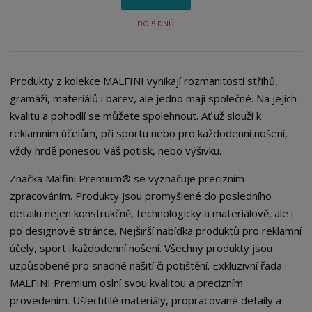
DO 5 DNŮ
Produkty z kolekce MALFINI vynikají rozmanitostí střihů,
gramáží, materiálů i barev, ale jedno mají společné. Na jejich
kvalitu a pohodlí se můžete spolehnout. Ať už slouží k
reklamním účelům, při sportu nebo pro každodenní nošení,
vždy hrdě ponesou Váš potisk, nebo výšivku.
Značka Malfini Premium® se vyznačuje precizním
zpracováním. Produkty jsou promyšlené do posledního
detailu nejen konstrukčně, technologicky a materiálově, ale i
po designové stránce. Nejširší nabídka produktů pro reklamní
účely, sport i každodenní nošení. Všechny produkty jsou
uzpůsobené pro snadné našití či potištění. Exkluzivní řada
MALFINI Premium oslní svou kvalitou a precizním
provedením. Ušlechtilé materiály, propracované detaily a