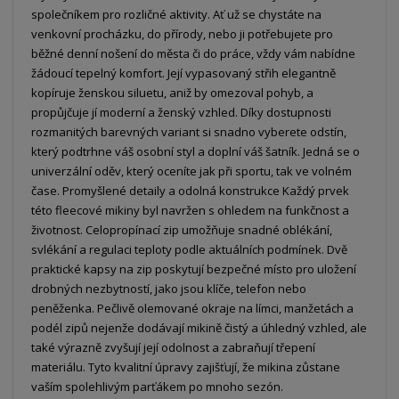
společníkem pro rozličné aktivity. Ať už se chystáte na
venkovní procházku, do přírody, nebo ji potřebujete pro
běžné denní nošení do města či do práce, vždy vám nabídne
žádoucí tepelný komfort. Její vypasovaný střih elegantně
kopíruje ženskou siluetu, aniž by omezoval pohyb, a
propůjčuje jí moderní a ženský vzhled. Díky dostupnosti
rozmanitých barevných variant si snadno vyberete odstín,
který podtrhne váš osobní styl a doplní váš šatník. Jedná se o
univerzální oděv, který oceníte jak při sportu, tak ve volném
čase. Promyšlené detaily a odolná konstrukce Každý prvek
této fleecové mikiny byl navržen s ohledem na funkčnost a
životnost. Celopropínací zip umožňuje snadné oblékání,
svlékání a regulaci teploty podle aktuálních podmínek. Dvě
praktické kapsy na zip poskytují bezpečné místo pro uložení
drobných nezbytností, jako jsou klíče, telefon nebo
peněženka. Pečlivě olemované okraje na límci, manžetách a
podél zipů nejenže dodávají mikině čistý a úhledný vzhled, ale
také výrazně zvyšují její odolnost a zabraňují třepení
materiálu. Tyto kvalitní úpravy zajišťují, že mikina zůstane
vaším spolehlivým parťákem po mnoho sezón.