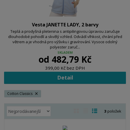
Vesta JANETTE LADY, 2 barvy
Teplá a prodyšná pletenina s antipilingovou úpravou zaručuje
dlouhodobé pohodlí a skvělý vzhled. Odvádí vlhkost, chrání před
větrem a je vhodná pro výšivku i gravírování. Vysoce odolný
polyester zaruč...
SKLADEM
od
482,79 Kč
399,00 Kč bez DPH
Detail
Cotton Classics
Ř
O
T
Ř
3
položek
a
b
a
á
z
r
b
d
e