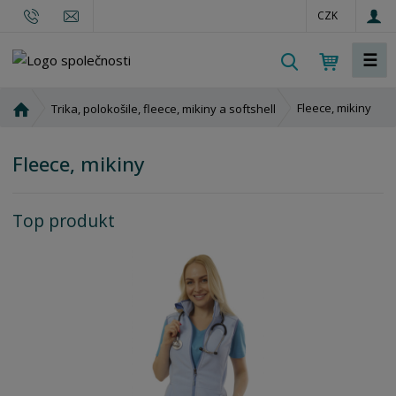
CZK
☰
V
y
h
Ú
Fleece, mikiny
Trika, polokošile, fleece, mikiny a softshell
l
v
o
e
Fleece, mikiny
d
d
n
a
í
t
Top produkt
s
t
r
a
n
a