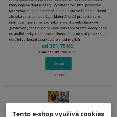
který nejlépe doplní její styl. Vyrobena ze 100% polyesteru,
tato vesta je nejen extrémně odolná a snese časté používání,
ale také se snadno udržuje. Materiál je též předurčen pro
individuální personalizaci, jako je výšivka nebo laserové
gravírování, což z ní činí skvělou volbu pro firemní oděvy nebo
originální dárky. Dostupné velikosti sahají od S až po XXXXL, s
detailní velikostní tabulkou pro snadný výběr.
od
361,79 Kč
Cena bez DPH 299,00 Kč
Detail
DO 5 DNŮ
Tento e-shop využívá cookies