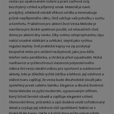
vesta i po opakovaném nošení a praní zachová svůj
bezchybný vzhled a příjemný omak. Materiál je navíc
prodyšný, efektivně odvádí vlhkost od těla a minimalizuje
průnik nepříjemného větru, čímž udržuje vaši pokožku v suchu
a komfortu. Praktičnost pro aktivní život Vesta Melodie je
navržena pro široké spektrum použití, od relaxačních chvil
doma po aktivní dny venku. Díky svému celopropínacímu zipu
nabízí snadné oblékání a svlékání, stejně jako rychlou
regulaci teploty. Dvě praktické kapsy na zip poskytují
bezpečné místo pro uložení nezbytností, jako jsou klíče,
telefon nebo peněženka, a chrání je před vypadnutím. Nízká
navlhavost a rychleschnoucí vlastnosti polyesterového
vlákna činí vestu ideální volbou pro sportovní a outdoorové
aktivity, kde je důležitá rychlá údržba a lehkost. Její odolnost a
stálost tvaru zajišťují, že vesta bude dlouhodobě sloužit jako
spolehlivý prvek vašeho šatníku. Elegance a dlouhá životnost
Vesta Melodie se pyšní moderním, vypasovaným střihem,
který lichotí ženské siluetě a zajišťuje elegantní vzhled.
Olemování límce, průramků a zipů dodává vestě sofistikovaný
detail a zvyšuje její odolnost vůči opotřebení. Nabízí se v
široké škále barev, takže si každá žena může vybrat odstín,