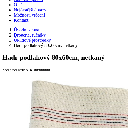
O nás
Nejčastější dotazy
Možnosti vrácení
Kontakt
Úvodní strana
Drogerie, ručníky
Úklidové prostředky
Hadr podlahový 80x60cm, netkaný
Hadr podlahový 80x60cm, netkaný
Kód produktu:
516100900000