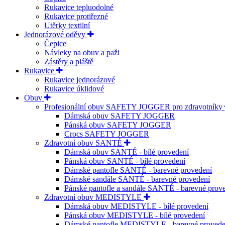
Rukavice tepluodolné
Rukavice protiřezné
Utěrky textilní
Jednorázové oděvy
Čepice
Návleky na obuv a paži
Zástěry a pláště
Rukavice
Rukavice jednorázové
Rukavice úklidové
Obuv
Profesionální obuv SAFETY JOGGER pro zdravotníky
Dámská obuv SAFETY JOGGER
Pánská obuv SAFETY JOGGER
Crocs SAFETY JOGGER
Zdravotní obuv SANTÉ
Dámská obuv SANTÉ - bílé provedení
Pánská obuv SANTÉ - bílé provedení
Dámské pantofle SANTÉ - barevné provedení
Dámské sandále SANTÉ - barevné provedení
Pánské pantofle a sandále SANTÉ - barevné prov
Zdravotní obuv MEDISTYLE
Dámská obuv MEDISTYLE - bílé provedení
Pánská obuv MEDISTYLE - bílé provedení
Dámské pantofle MEDISTYLE - barevné provede