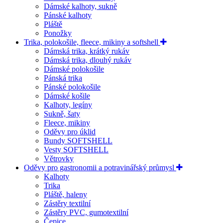
Dámské kalhoty, sukně
Pánské kalhoty
Pláště
Ponožky
Trika, polokošile, fleece, mikiny a softshell
Dámská trika, krátký rukáv
Dámská trika, dlouhý rukáv
Dámské polokošile
Pánská trika
Pánské polokošile
Dámské košile
Kalhoty, legíny
Sukně, šaty
Fleece, mikiny
Oděvy pro úklid
Bundy SOFTSHELL
Vesty SOFTSHELL
Větrovky
Oděvy pro gastronomii a potravinářský průmysl
Kalhoty
Trika
Pláště, haleny
Zástěry textilní
Zástěry PVC, gumotextilní
Čepice