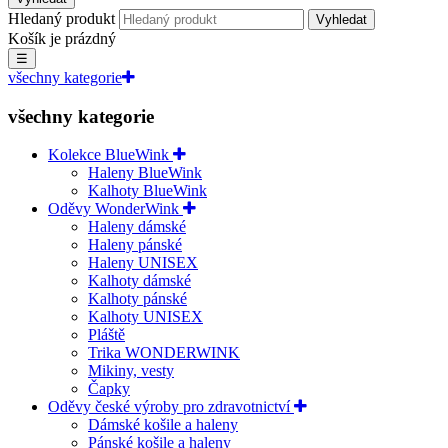
Hledaný produkt
Vyhledat
Košík je prázdný
☰
všechny kategorie
všechny kategorie
Kolekce BlueWink
Haleny BlueWink
Kalhoty BlueWink
Oděvy WonderWink
Haleny dámské
Haleny pánské
Haleny UNISEX
Kalhoty dámské
Kalhoty pánské
Kalhoty UNISEX
Pláště
Trika WONDERWINK
Mikiny, vesty
Čapky
Oděvy české výroby pro zdravotnictví
Dámské košile a haleny
Pánské košile a haleny