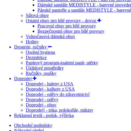
Dámské sandále MEDISTYLE - barevné provede
Pánské pantofle a sandále MEDISTYLE - barevné
Sálová obuv
Ostatní obuv pro bílé provozy - dovoz
Pracovní obuv pro bílé provozy
Bezpečnostní obuv pro bílé provozy
Volnočasová dámská obuv
Holiny
Drogerie, ručníky
Osobní hygiena
Dezinfekce
Papírový program-toaletní papír, utěrky
Úklidové prostředky
Ručníky, osušky
Doprodej
Doprodej - haleny z USA
Doprodej - kalhoty z USA
Doprodej - oděvy do zdravotnictví
Doprodej - oděvy
Doprodej - obuv
Doprodej! - trika, polokošile, mikiny
Reklamní textil - potisk, výšivka
Obchodní podmínky
Náhradní plnění