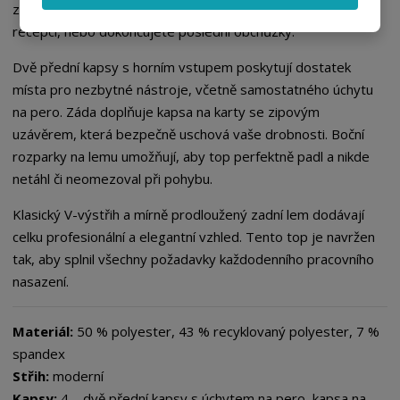
zaručuje volnost pohybu, ať už pečujete o pacienty na
í
v
í
recepci, nebo dokončujete poslední obchůzky.
Dvě přední kapsy s horním vstupem poskytují dostatek
místa pro nezbytné nástroje, včetně samostatného úchytu
na pero. Záda doplňuje kapsa na karty se zipovým
uzávěrem, která bezpečně uschová vaše drobnosti. Boční
rozparky na lemu umožňují, aby top perfektně padl a nikde
netáhl či neomezoval při pohybu.
Klasický V-výstřih a mírně prodloužený zadní lem dodávají
celku profesionální a elegantní vzhled. Tento top je navržen
tak, aby splnil všechny požadavky každodenního pracovního
nasazení.
Materiál:
50 % polyester, 43 % recyklovaný polyester, 7 %
spandex
Střih:
moderní
Kapsy:
4 – dvě přední kapsy s úchytem na pero, kapsa na