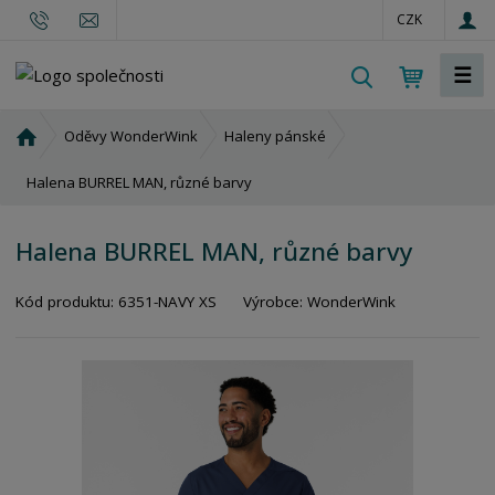
CZK
☰
V
y
h
Ú
Oděvy WonderWink
Haleny pánské
l
v
o
Halena BURREL MAN, různé barvy
e
d
d
n
a
Halena BURREL MAN, různé barvy
í
t
s
Kód produktu:
6351-NAVY XS
Výrobce:
WonderWink
t
r
a
n
a