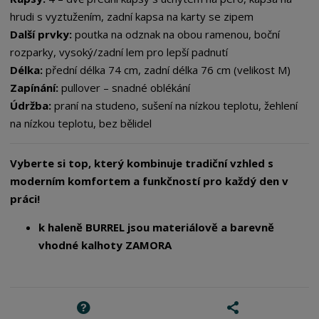
hrudi s vyztužením, zadní kapsa na karty se zipem
Další prvky:
poutka na odznak na obou ramenou, boční
rozparky, vysoký/zadní lem pro lepší padnutí
Délka:
přední délka 74 cm, zadní délka 76 cm (velikost M)
Zapínání:
pullover – snadné oblékání
Údržba:
praní na studeno, sušení na nízkou teplotu, žehlení
na nízkou teplotu, bez bělidel
Vyberte si top, který kombinuje tradiční vzhled s
moderním komfortem a funkčností pro každý den v
práci!
k haleně BURREL jsou materiálově a barevně
vhodné kalhoty ZAMORA