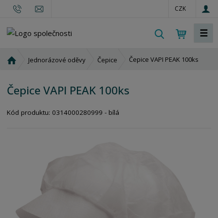
CZK
☰
V
y
h
Ú
Čepice VAPI PEAK 100ks
Jednorázové oděvy
Čepice
l
v
o
e
Čepice VAPI PEAK 100ks
d
d
n
a
í
Kód produktu:
0314000280999 - bílá
t
s
t
r
a
n
a