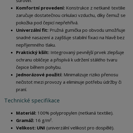
surovin.
Komfortní provedení:
Konstrukce z netkané textilie
zaručuje dostatečnou cirkulaci vzduchu, díky čemuž se
pokožka pod čepicí nepřehřívá.
Univerzální fit:
Pružná gumička po obvodu umožňuje
snadné nasazení a zajišťuje stabilní fixaci na hlavě bez
nepříjemného tlaku.
Praktický kšilt:
Integrovaný pevnější prvek zlepšuje
ochranu obličeje a přispívá k udržení stálého tvaru
čepice během pohybu.
Jednorázové použití:
Minimalizuje riziko přenosu
nečistot mezi provozy a eliminuje potřebu údržby či
praní.
Technické specifikace
Materiál:
100% polypropylen (netkaná textilie).
Gramáž:
16 g/m².
Velikost:
UNI
(univerzální velikost pro dospělé).