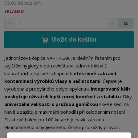
75,00 Kč bez DPH
SKLADEM
S
N
Z
ks
n
a
m
í
v
ě
ž
ý
Vložit do košíku
n
i
š
i
t
i
t
m
t
Jednorázová čepice VAPI PEAK je ideálním řešením pro
p
n
m
zajištění hygieny v potravinářství, zdravotnictví či
o
o
n
laboratořích díky své schopnosti
efektivně zabránit
ž
o
č
kontaminaci výrobků vlasy a nečistotami
. Čepice je
s
ž
e
t
s
vyrobena z prodyšného polypropylenu a
integrovaný kšilt
t
v
t
poskytuje uživateli lepší zorný komfort a stabilitu
. Díky
í
v
univerzální velikosti s pružnou gumičkou
skvěle sedí na
í
hlavě a zajišťuje maximální pohodlí i při celodenním nošení.
Praktické balení po 100 kusech je navíc zárukou
ekonomického a hygienického řešení pro každý provoz.