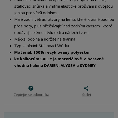
stahovací šňůrka a vnitřní elastické prošívání s dvojitou
jehlou pro větší odolnost
Malé zadní větrací otvory na lemu, které krásně padnou
přes boty, plus přečnívající nad zadními kapsami, které
dodávají celému stylu extra nádech tvaru
Měkká, odolná a udržitelná tkanina
Typ zapínání: Stahovací šňůrka
Materiál: 100% recyklovaný polyester
ke kalhotům SALLY je materiálově a barevně
vhodná halena DARIEN, ALYSSA a SYDNEY
Zeptejte se odborníka
Sdílet