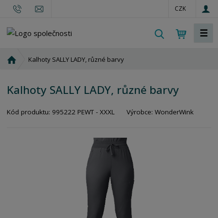
CZK
☰
V
y
h
Ú
Kalhoty SALLY LADY, různé barvy
l
v
o
e
Kalhoty SALLY LADY, různé barvy
d
d
n
a
Kód produktu:
995222 PEWT - XXXL
Výrobce:
WonderWink
í
t
s
t
r
a
n
a