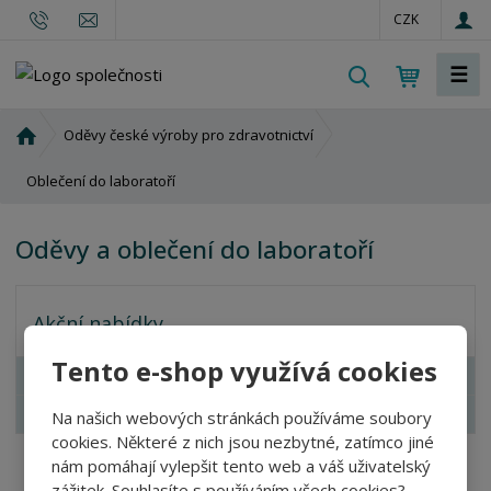
CZK
☰
V
y
h
Ú
Oděvy české výroby pro zdravotnictví
l
v
o
Oblečení do laboratoří
e
d
d
n
a
Oděvy a oblečení do laboratoří
í
t
s
t
Akční nabídky
r
a
Tento e-shop využívá cookies
n
Nejprodávanější
a
Novinka
Na našich webových stránkách používáme soubory
cookies. Některé z nich jsou nezbytné, zatímco jiné
nám pomáhají vylepšit tento web a váš uživatelský
zážitek. Souhlasíte s používáním všech cookies?