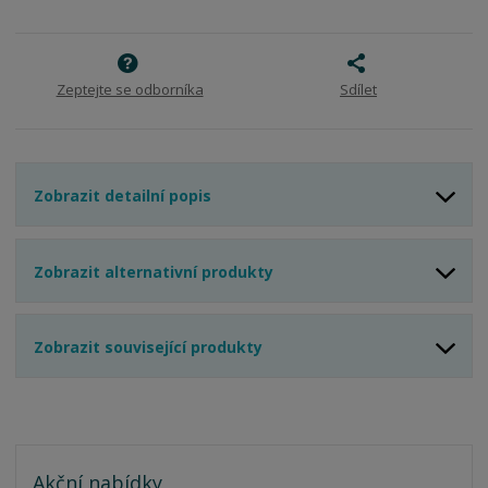
s
ž
t
s
t
v
t
í
v
í
Zeptejte se odborníka
Sdílet
Zobrazit detailní popis
Zobrazit alternativní produkty
Zobrazit související produkty
Akční nabídky