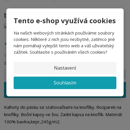
barva
Tento e-shop využívá cookies
bílá
Na našich webových stránkách používáme soubory
cookies. Některé z nich jsou nezbytné, zatímco jiné
181,50 Kč
nám pomáhají vylepšit tento web a váš uživatelský
zážitek. Souhlasíte s používáním všech cookies?
150,00 Kč bez DPH
SKLADEM
Nastavení
S
N
Z
ks
n
a
m
Souhlasím
í
v
ě
ž
ý
Vložit do košíku
n
i
š
i
t
i
t
m
t
Kalhoty do pásku se stahovačkami na knoflíky. Rozparek na
p
n
m
knoflíky. Boční kapsy ve švu. Zadní kapsa na knoflík. Materiál:
o
o
n
100% bavlna,kepr,245g/m2.
ž
o
č
e