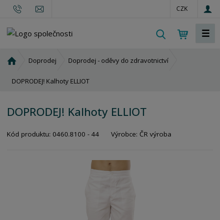
CZK
☰
V
y
h
Ú
Doprodej
Doprodej - oděvy do zdravotnictví
l
v
o
DOPRODEJ! Kalhoty ELLIOT
e
d
d
n
a
DOPRODEJ! Kalhoty ELLIOT
í
t
s
Kód produktu:
0460.8100 - 44
Výrobce:
ČR výroba
t
r
a
n
a