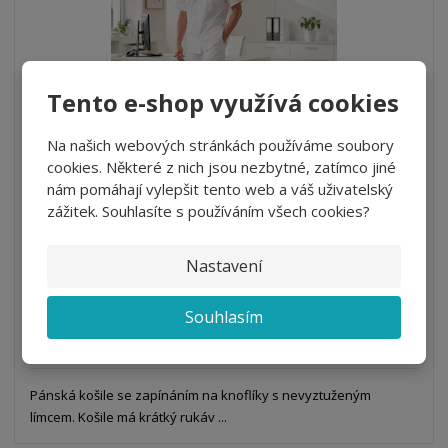
k
k
v
p
o
o
ý
r
o
v
v
v
d
ý
ý
ý
Tento e-shop využívá cookies
u
v
v
p
k
ý
ý
i
Na našich webových stránkách používáme soubory
t
p
p
s
cookies. Některé z nich jsou nezbytné, zatímco jiné
ů
i
i
Košile BRANDON MAN
nám pomáhají vylepšit tento web a váš uživatelský
s
s
zážitek. Souhlasíte s používáním všech cookies?
od
458,59 Kč
379,00 Kč bez DPH
Nastavení
Detail
Souhlasím
DO 30 DNŮ
Pánská košile se zapínáním na knoflíky s nevyztuženým
límcem. Košile má krátký rukáv ...