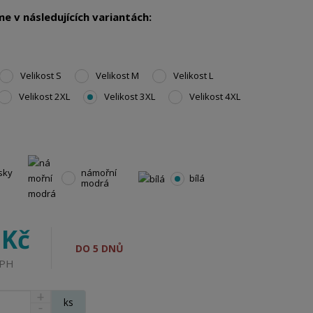
e v následujících variantách:
Velikost S
Velikost M
Velikost L
Velikost 2XL
Velikost 3XL
Velikost 4XL
sky
námořní
bílá
modrá
 Kč
DO 5 DNŮ
DPH
N
ks
S
a