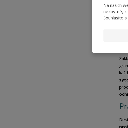
volb
Na našich w
nezbytné, za
Pláš
Souhlasíte s
konc
čis
iden
Ma
Zákl
gram
každ
syt
prod
och
Pr
Desi
pro