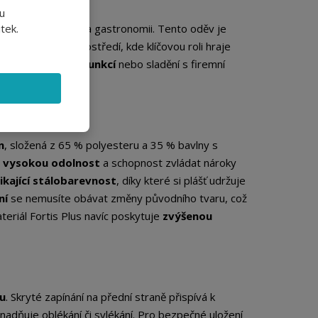
údržbu.
u
tek.
řském průmyslu
a gastronomii. Tento oděv je
o pracovního prostředí, kde klíčovou roli hraje
umožňuje
rozlišení funkcí
nebo sladění s firemní
nlivost
n
, složená z 65 % polyesteru a 35 % bavlny s
e
vysokou odolnost
a schopnost zvládat nároky
ikající stálobarevnost
, díky které si plášť udržuje
ní
se nemusíte obávat změny původního tvaru, což
teriál Fortis Plus navíc poskytuje
zvýšenou
tu
. Skryté zapínání na přední straně přispívá k
snadňuje oblékání či svlékání. Pro bezpečné uložení