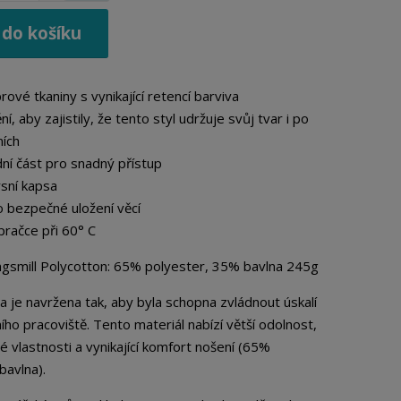
n
v
í
ý
 do košíku
ž
š
i
i
t
t
ové tkaniny s vynikající retencí barviva
m
m
n
í, aby zajistily, že tento styl udržuje svůj tvar i po
n
o
o
ích
ž
ž
ní část pro snadný přístup
s
s
rsní kapsa
t
t
v
o bezpečné uložení věcí
v
í
í
pračce při 60° C
Kingsmill Polycotton: 65% polyester, 35% bavlna 245g
na je navržena tak, aby byla schopna zvládnout úskalí
ho pracoviště.
Tento materiál nabízí větší odolnost,
né vlastnosti a vynikající komfort nošení (65%
bavlna).