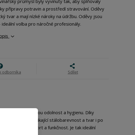
inářský průmysl byly vyvinuty tak, aby splňovaly
y přípravy potravin a prostředí stravování.
Oděvy
ký tvar a mají nízké nároky na údržbu.
Oděvy jsou
- ideální volba pro náročné profesionály.
popis
e odborníka
Sdílet
de zaručuje vysokou odolnost a hygienu. Díky
 plášť udržuje vynikající stálobarevnost a tvar i po
i zajišťuje komfort a funkčnost. Je tak ideální