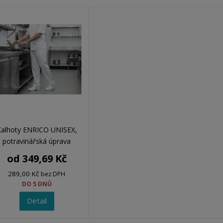
alhoty ENRICO UNISEX,
potravinářská úprava
od
349,69 Kč
289,00 Kč
bez DPH
DO 5 DNŮ
Detail