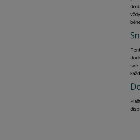
drob
vždy
běhe
Sn
Tent
dodr
své 
každ
Do
Pláš
disp