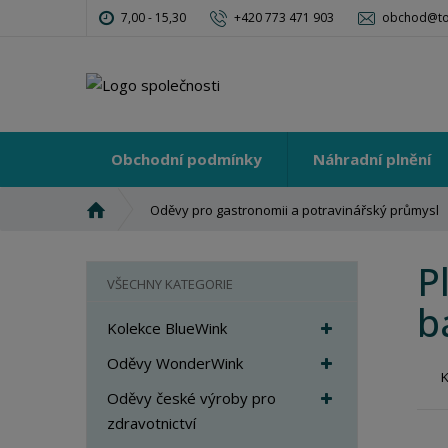
7,00 - 15,30
+420 773 471 903
obchod@tot
Obchodní podmínky
Náhradní plnění
Ú
Oděvy pro gastronomii a potravinářský průmysl
v
o
P
d
VŠECHNY KATEGORIE
n
b
í
Kolekce BlueWink
s
t
Oděvy WonderWink
r
Oděvy české výroby pro
a
zdravotnictví
n