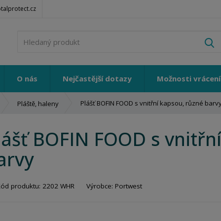
alprotect.cz
V
O nás
Nejčastější dotazy
Možnosti vrácení
Plášť BOFIN FOOD s vnitřní kapsou, různé barv
Pláště, haleny
lášť BOFIN FOOD s vnitřn
arvy
Kód produktu:
2202 WHR
Výrobce:
Portwest