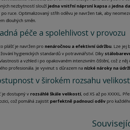
ných nezbytností slouží
jedna vnitřní náprsní kapsa
a
jedna da
 po ruce. Optimalizovaný střih oděvu je navržen tak, aby neomez
m dlouhých směn.
adná péče a spolehlivost v provozu
o plášť je navržen pro
nenáročnou a efektivní údržbu
. Lze jej
žování hygienických standardů v potravinářství. Díky
stálobarev
vlastnosti a vzhled i po opakovaném intenzivním čištění, což z něj 
ého profesionála. Je vyvinut s důrazem na
nízké nároky na údr
stupnost v širokém rozsahu velikost
ť je dostupný v
rozsáhlé škále velikostí
, od XS až po XXXXL. Pře
ozici, což pomáhá zajistit
perfektně padnoucí oděv
pro každého
Souvisejí