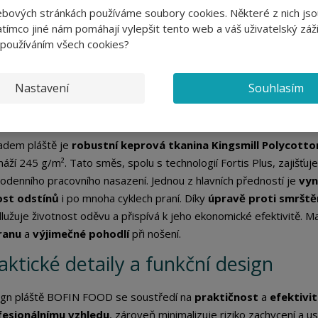
ou pro profesionály hledající spolehlivý oděv s nízkými nároky na 
ebových stránkách používáme soubory cookies. Některé z nich jso
tímco jiné nám pomáhají vylepšit tento web a váš uživatelský záži
ť BOFIN FOOD je navržen pro profesionály působící v
potraviná
 používáním všech cookies?
ipován s ohledem na specifické požadavky hygienického a náročnéh
tota
,
pevnost
a
komfort
. Je dostupný v různých barvách, což 
titou.
Nastavení
Souhlasím
teriálové složení a dlouhodobá trva
adem pláště je
robustní keprová tkanina Kingsmill Polycotto
áží 245 g/m². Tato směs, spolu s technologií Fortis Plus, zajišťuj
odenního pracovního nasazení. Jednou z hlavních předností je
vyn
ost odstínů
i po mnoha cyklech praní. Díky
úpravě proti smrště
lužuje životnost oděvu a přispívá k jeho ekonomické efektivitě. Ma
ranu
a
výjimečné pohodlí
při nošení.
aktické detaily a funkční design
gn pláště BOFIN FOOD se soustředí na
praktičnost
a
efektivi
fesionálnímu vzhledu
, zároveň minimalizuje riziko zachycení a u