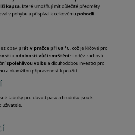
lší kapsa
, které umožňují mít důležité předměty
oval v pohybu a přispíval k celkovému
pohodlí
 bez obav
prát v pračce při 60 °C
, což je klíčové pro
nosti
a
odolnosti vůči smrštění
si oděv zachová
činí
spolehlivou volbu
a dlouhodobou investici pro
žbu
a okamžitou připravenost k použití.
í
sné tabulky pro obvod pasu a hrudníku jsou k
 uživatele.
cí