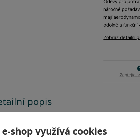
Oděvy pro potrav
náročné požadavk
mají aerodynamic
o
dolné a funkční 
Zobraz detailní 
Zeptejte s
tailní popis
ť BOFIN FOOD je navržen pro náročné prostředí potravinářství, k
né keprové tkanině Kingsmill Polycotton s technologií Fortis Plus si
 e-shop využívá cookies
a praních při 60°C. Praktický design se skrytým zapínáním a kapsam