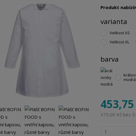
Produkt nabízím
varianta
Velikost XS
Velikost XL
barva
králov
modrá
453,75
375,00 Kč bez 
Z
m