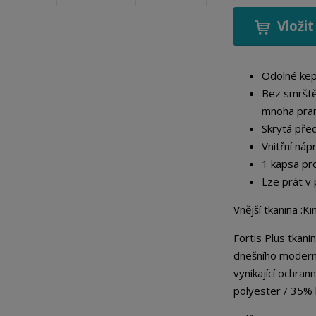
ě
Vložit
n
i
t
Odolné kepr
p
o
Bez smrštěn
č
mnoha pran
e
Skrytá před
t
Vnitřní náp
1 kapsa pr
Lze prát v 
Vnější tkanina :
Fortis Plus tkani
dnešního moderní
vynikající ochran
polyester / 35% 