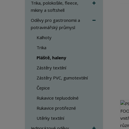
a
Trika, polokošile, fleece,
mikiny a softshell
Oděvy pro gastronomii a
potravinářský průmysl
Kalhoty
Trika
Pláště, haleny
Zástěry textilní
Zástěry PVC, gumotextilní
Čepice
Rukavice tepluodolné
Rukavice protiřezné
Utěrky textilní
Jednorázové oděvy