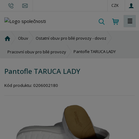
CZK
☰
V
y
h
Ú
Obuv
Ostatní obuv pro bílé provozy - dovoz
l
v
o
e
Pantofle TARUCA LADY
Pracovní obuv pro bílé provozy
d
d
n
a
Pantofle TARUCA LADY
í
t
s
Kód produktu:
0206002180
t
r
a
n
a