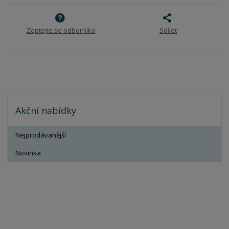
s
ž
e
t
s
t
v
t
í
v
Zeptejte se odborníka
Sdílet
í
Akční nabídky
Nejprodávanější
Novinka