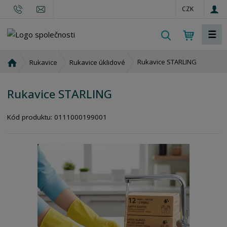
CZK
☰
V
y
h
Ú
Rukavice STARLING
Rukavice
Rukavice úklidové
l
v
o
e
Rukavice STARLING
d
d
n
a
í
Kód produktu:
0111000199001
t
s
t
r
a
n
a