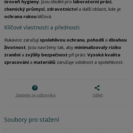
úroveň hygieny
. Jsou ideální pro
laboratorní práci
,
chemický průmysl
,
zdravotnictví
a další oblasti, kde je
ochrana rukou
klíčová.
Klíčové vlastnosti a přednosti
Rukavice zaručují
spolehlivou ochranu
,
pohodlí
a
dlouhou
životnost
. Jsou navrženy tak, aby
minimalizovaly riziko
zranění
a
zvýšily bezpečnost
při práci.
Vysoká kvalita
zpracování
a
materiálů
zaručuje odolnost a spolehlivost.
Zeptejte se odborníka
Sdílet
Soubory pro stažení