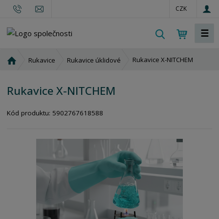
CZK
☰
V
y
h
Ú
Rukavice X-NITCHEM
Rukavice
Rukavice úklidové
l
v
o
e
Rukavice X-NITCHEM
d
d
n
a
í
Kód produktu:
5902767618588
t
s
t
r
a
n
a