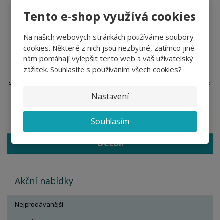
Tento e-shop využívá cookies
Na našich webových stránkách používáme soubory
cookies. Některé z nich jsou nezbytné, zatímco jiné
nám pomáhají vylepšit tento web a váš uživatelský
Sukně TWO IN ONE 200, různé barvy
zážitek. Souhlasíte s používáním všech cookies?
Dámská sukně s všitými kraťasy ze stejného materiálu. Materiál
s přídavkem spandexu zaručuje stálý tvar. Stahovací šňůrka v pase.
Střih sukně do tvaru A zajišťuje volný pohyb. Vhod...
Nastavení
DO 3 DNŮ
od
335,17 Kč
Souhlasím
277,00 Kč bez DPH
Detail
Akční nabídky
Nejprodávanější