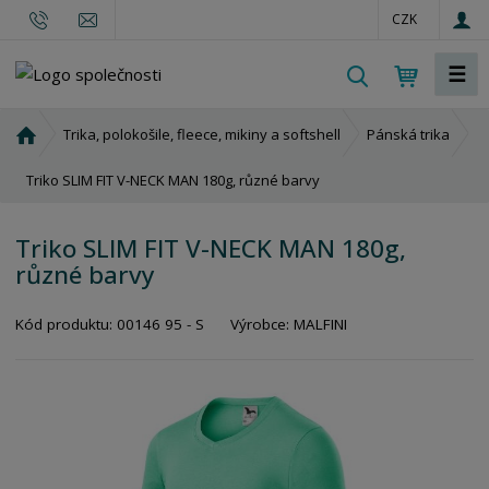
CZK
☰
V
y
h
Ú
Trika, polokošile, fleece, mikiny a softshell
Pánská trika
l
v
o
Triko SLIM FIT V-NECK MAN 180g, různé barvy
e
d
d
n
a
Triko SLIM FIT V-NECK MAN 180g,
í
t
různé barvy
s
t
r
Kód produktu:
00146 95 - S
Výrobce:
MALFINI
a
n
a