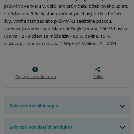
p
n
m
průkrčník ve tvaru V, úzký lem průkrčníku z žebrového úpletu
o
o
n
s přídavkem 5 % elastanu, módní, přiléhavý střih s bočními
ž
o
č
švy, vnitřní část zadního průkrčníku začištěna páskou,
s
ž
e
t
s
zpevněný ramenní šev. Materiál: Single Jersey, 100 % bavlna
t
v
t
(barva 12 - složení se může lišit - 85 % bavlna, 15 %
í
v
viskóza), silikonová úprava, 180g/m2. Velikost: S - XXXL.
í
Zeptejte se odborníka
Sdílet
Zobrazit detailní popis
Zobrazit související produkty