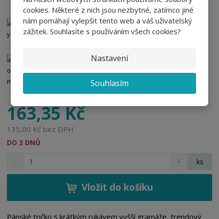
cookies. Některé z nich jsou nezbytné, zatímco jiné
nám pomáhají vylepšit tento web a váš uživatelský
tyrkysové
tmavě šedý melír
zážitek. Souhlasíte s používáním všech cookies?
Nastavení
královsky modré
army
Souhlasím
163,35 Kč
135,00 Kč bez DPH
DO 3 DNŮ
S
N
Z
ks
n
a
m
í
v
ě
ž
ý
Vložit do košíku
n
i
š
i
t
i
t
m
t
Pánské tričko s krátkým rukávem vyšší gramáže, trendový