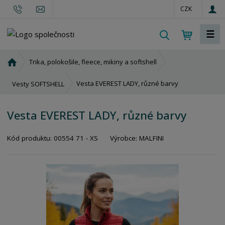
CZK
☰
V
y
h
Ú
Trika, polokošile, fleece, mikiny a softshell
l
v
o
e
Vesta EVEREST LADY, různé barvy
Vesty SOFTSHELL
d
d
n
a
Vesta EVEREST LADY, různé barvy
í
t
s
Kód produktu:
00554 71 - XS
Výrobce:
MALFINI
t
r
a
n
a