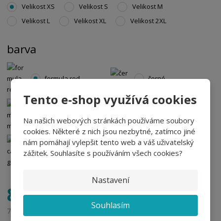
Velikost XS
Velikost S
Velikost M
Velikost L
Velikost XL
Velikost 2XL
barva
formula red
černé
Tento e-shop využívá cookies
námořní modré
silver gray
Na našich webových stránkách používáme soubory
cookies. Některé z nich jsou nezbytné, zatímco jiné
nám pomáhají vylepšit tento web a váš uživatelský
avocado green
zážitek. Souhlasíte s používáním všech cookies?
Nastavení
857,89 Kč
Souhlasím
709,00 Kč bez DPH