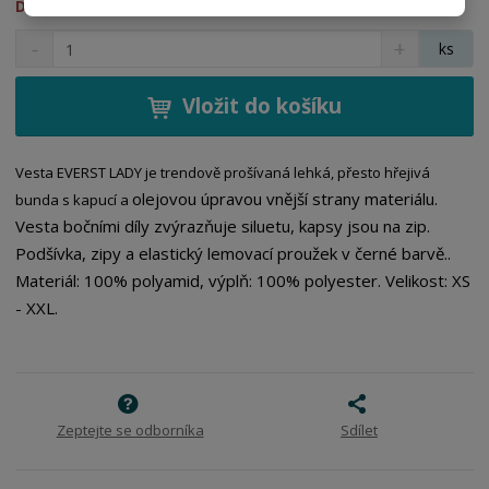
DO 3 DNŮ
S
N
Z
ks
n
a
m
í
v
ě
ž
ý
Vložit do košíku
n
i
š
i
t
i
t
m
t
Vesta EVERST LADY je t
rendově prošívaná lehká, přesto hřejivá
p
n
m
olejovou úpravou vnější strany materiálu.
bunda s kapucí a
o
o
n
Vesta bočními díly zvýrazňuje siluetu, kapsy jsou na zip.
ž
o
č
Podšívka, zipy a elastický lemovací proužek v černé barvě.
.
s
ž
e
t
s
Materiál: 100% polyamid, výplň: 100% polyester. Velikost: XS
t
v
t
- XXL.
í
v
í
Zeptejte se odborníka
Sdílet