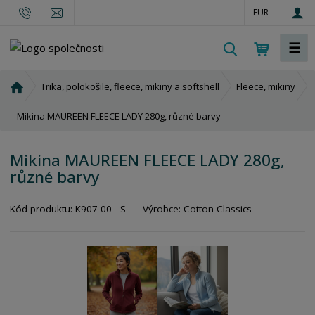
EUR
☰
V
y
h
Ú
Trika, polokošile, fleece, mikiny a softshell
Fleece, mikiny
l
v
o
Mikina MAUREEN FLEECE LADY 280g, různé barvy
e
d
d
n
a
Mikina MAUREEN FLEECE LADY 280g,
í
t
různé barvy
s
t
r
Kód produktu:
K907 00 - S
Výrobce:
Cotton Classics
a
n
a