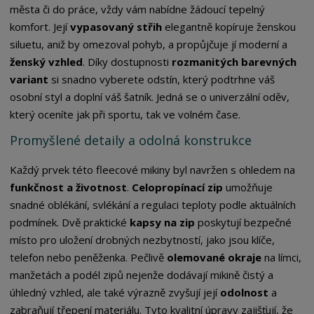
města či do práce, vždy vám nabídne žádoucí tepelný
komfort. Její
vypasovaný střih
elegantně kopíruje ženskou
siluetu, aniž by omezoval pohyb, a propůjčuje jí moderní a
ženský vzhled
. Díky dostupnosti
rozmanitých barevných
variant
si snadno vyberete odstín, který podtrhne váš
osobní styl a doplní váš šatník. Jedná se o univerzální oděv,
který oceníte jak při sportu, tak ve volném čase.
Promyšlené detaily a odolná konstrukce
Každý prvek této fleecové mikiny byl navržen s ohledem na
funkčnost a životnost
.
Celopropínací zip
umožňuje
snadné oblékání, svlékání a regulaci teploty podle aktuálních
podmínek. Dvě praktické
kapsy na zip
poskytují bezpečné
místo pro uložení drobných nezbytností, jako jsou klíče,
telefon nebo peněženka. Pečlivě
olemované okraje
na límci,
manžetách a podél zipů nejenže dodávají mikině čistý a
úhledný vzhled, ale také výrazně zvyšují její
odolnost
a
zabraňují třepení materiálu. Tyto kvalitní úpravy zajišťují, že