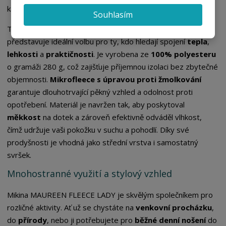
v
t
každodenní nošení i volnočasové aktivity.
Souhlasím
í
v
í
Tato mikina, pojmenovaná MAUREEN FLEECE LADY 280g,
představuje ideální volbu pro ty, kdo hledají spojení
tepla
,
lehkosti
a
praktičnosti
. Je vyrobena ze
100% polyesteru
o gramáži 280 g, což zajišťuje příjemnou izolaci bez zbytečné
objemnosti.
Mikrofleece s úpravou proti žmolkování
garantuje dlouhotrvající pěkný vzhled a odolnost proti
opotřebení. Materiál je navržen tak, aby poskytoval
měkkost
na dotek a zároveň efektivně odváděl vlhkost,
čímž udržuje vaši pokožku v suchu a pohodlí. Díky své
prodyšnosti je vhodná jako střední vrstva i samostatný
svršek.
Mnohostranné využití a stylový vzhled
Mikina MAUREEN FLEECE LADY je skvělým společníkem pro
rozličné aktivity. Ať už se chystáte na
venkovní procházku
,
do
přírody
, nebo ji potřebujete pro
běžné denní nošení
do