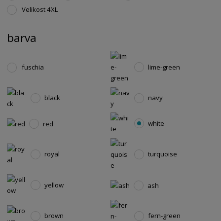
Velikost 4XL
barva
lime-green
fuschia
black
navy
white
red
royal
turquoise
yellow
ash
brown
fern-green