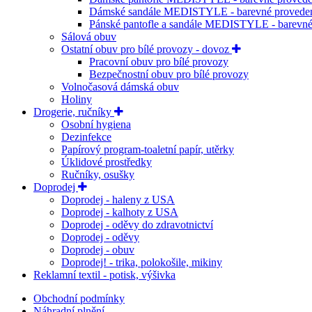
Dámské sandále MEDISTYLE - barevné provede
Pánské pantofle a sandále MEDISTYLE - barevné
Sálová obuv
Ostatní obuv pro bílé provozy - dovoz
Pracovní obuv pro bílé provozy
Bezpečnostní obuv pro bílé provozy
Volnočasová dámská obuv
Holiny
Drogerie, ručníky
Osobní hygiena
Dezinfekce
Papírový program-toaletní papír, utěrky
Úklidové prostředky
Ručníky, osušky
Doprodej
Doprodej - haleny z USA
Doprodej - kalhoty z USA
Doprodej - oděvy do zdravotnictví
Doprodej - oděvy
Doprodej - obuv
Doprodej! - trika, polokošile, mikiny
Reklamní textil - potisk, výšivka
Obchodní podmínky
Náhradní plnění