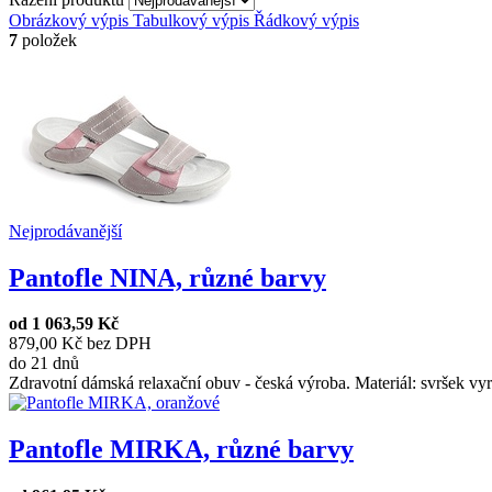
Obrázkový výpis
Tabulkový výpis
Řádkový výpis
7
položek
Nejprodávanější
Pantofle NINA, různé barvy
od
1 063,59 Kč
879,00 Kč bez DPH
do 21 dnů
Zdravotní dámská relaxační obuv - česká výroba. Materiál: svršek vy
Pantofle MIRKA, různé barvy