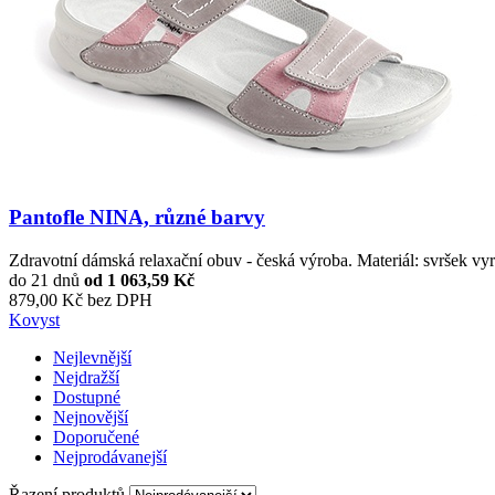
Pantofle NINA, různé barvy
Zdravotní dámská relaxační obuv - česká výroba. Materiál: svršek vy
do 21 dnů
od
1 063,59 Kč
879,00 Kč bez DPH
Kovyst
Nejlevnější
Nejdražší
Dostupné
Nejnovější
Doporučené
Nejprodávanejší
Řazení produktů