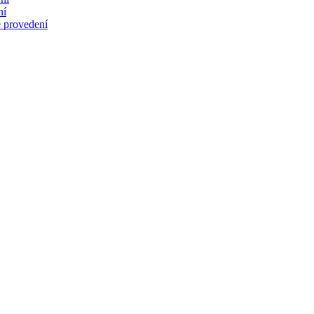
ní
 provedení