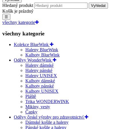
Hledaný produkt
Vyhledat
Košík je prázdný
☰
všechny kategorie
všechny kategorie
Kolekce BlueWink
Haleny BlueWink
Kalhoty BlueWink
Oděvy WonderWink
Haleny dámské
Haleny pánské
Haleny UNISEX
Kalhoty dámské
Kalhoty pánské
Kalhoty UNISEX
Pláště
Trika WONDERWINK
Mikiny, vesty
Čapky
Oděvy české výroby pro zdravotnictví
Dámské košile a haleny
Pánské košile a haleny