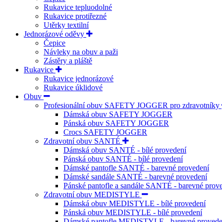
Rukavice tepluodolné
Rukavice protiřezné
Utěrky textilní
Jednorázové oděvy
Čepice
Návleky na obuv a paži
Zástěry a pláště
Rukavice
Rukavice jednorázové
Rukavice úklidové
Obuv
Profesionální obuv SAFETY JOGGER pro zdravotníky
Dámská obuv SAFETY JOGGER
Pánská obuv SAFETY JOGGER
Crocs SAFETY JOGGER
Zdravotní obuv SANTÉ
Dámská obuv SANTÉ - bílé provedení
Pánská obuv SANTÉ - bílé provedení
Dámské pantofle SANTÉ - barevné provedení
Dámské sandále SANTÉ - barevné provedení
Pánské pantofle a sandále SANTÉ - barevné prov
Zdravotní obuv MEDISTYLE
Dámská obuv MEDISTYLE - bílé provedení
Pánská obuv MEDISTYLE - bílé provedení
Dámské pantofle MEDISTYLE - barevné provede