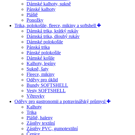
Dámské kalhoty, sukně
Pánské kalhoty
Pláště
Ponožky
Trika, polokošile, fleece, mikiny a softshell
Dámská trika, krátký rukáv
Dámská trika, dlouhý rukáv
Dámské polokošile
Pánská trika
Pánské polokošile
Dámské košile
Kalhoty, legíny
Sukně, šaty
Fleece, mikiny
Oděvy pro úklid
Bundy SOFTSHELL
Vesty SOFTSHELL
Větrovky
Oděvy pro gastronomii a potravinářský průmysl
Kalhoty
Trika
Pláště, haleny
Zástěry textilní
Zástěry PVC, gumotextilní
Čepice