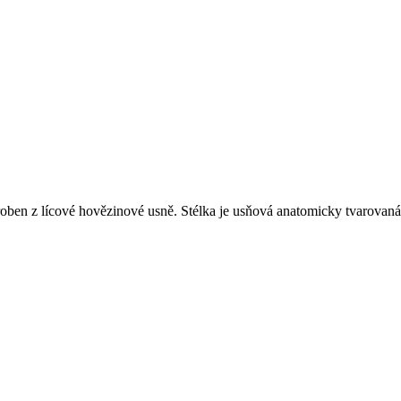
roben z lícové hovězinové usně. Stélka je usňová anatomicky tvarovaná 