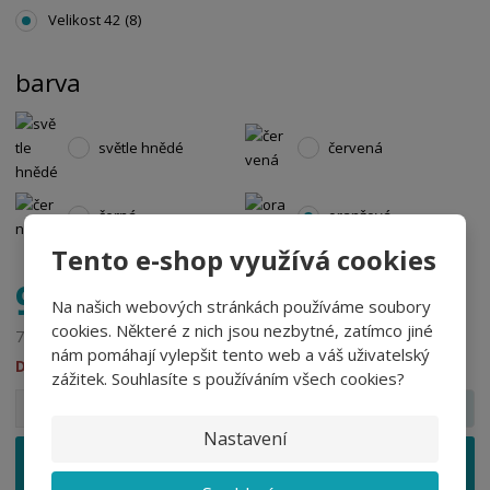
Velikost 42 (8)
barva
světle hnědé
červená
černá
oranžová
Tento e-shop využívá cookies
961,95 Kč
Na našich webových stránkách používáme soubory
cookies. Některé z nich jsou nezbytné, zatímco jiné
795,00 Kč bez DPH
nám pomáhají vylepšit tento web a váš uživatelský
DO 21 DNŮ
zážitek. Souhlasíte s používáním všech cookies?
S
N
Z
pár
n
a
m
Nastavení
í
v
ě
ž
ý
Vložit do košíku
n
i
š