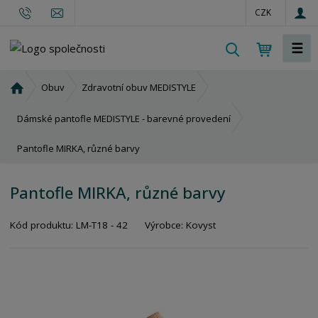
CZK
☰
V
y
h
Ú
Obuv
Zdravotní obuv MEDISTYLE
l
v
o
e
Dámské pantofle MEDISTYLE - barevné provedení
d
d
Pantofle MIRKA, různé barvy
n
a
í
t
s
Pantofle MIRKA, různé barvy
t
r
Kód produktu:
LM-T18 - 42
Výrobce:
Kovyst
a
n
a