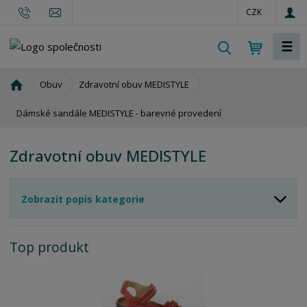
CZK
☰
V
y
h
Ú
Obuv
Zdravotní obuv MEDISTYLE
l
v
o
Dámské sandále MEDISTYLE - barevné provedení
e
d
d
n
a
Zdravotní obuv MEDISTYLE
í
t
s
t
Zobrazit popis kategorie
r
a
n
Top produkt
a