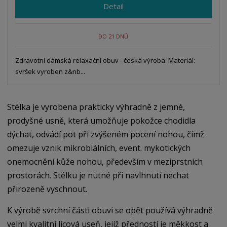
Detail
DO 21 DNŮ
Zdravotní dámská relaxační obuv - česká výroba. Materiál:
svršek vyroben z&nb...
Stélka je vyrobena prakticky výhradně z jemné,
prodyšné usně, která umožňuje pokožce chodidla
dýchat, odvádí pot při zvýšeném pocení nohou, čímž
omezuje vznik mikrobiálních, event. mykotických
onemocnění kůže nohou, především v meziprstních
prostorách. Stélku je nutné při navlhnutí nechat
přirozeně vyschnout.
K výrobě svrchní části obuvi se opět používá výhradně
velmi kvalitní lícová useň, jejíž předností je měkkost a