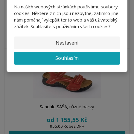
Detail
Na našich webových stránkách používáme soubory
cookies. Některé z nich jsou nezbytné, zatímco jiné
nám pomáhají vylepšit tento web a váš uživatelský
DO 21 DNŮ
zážitek. Souhlasíte s používáním všech cookies?
Zdravotní dámská relaxační obuv - česká výroba. Materiál:
svršek vyroben z&nb...
Nastavení
Souhlasím
NEJPRODÁVANĚJŠÍ
Sandále SAŠA, různé barvy
od
1 155,55 Kč
955,00 Kč bez DPH