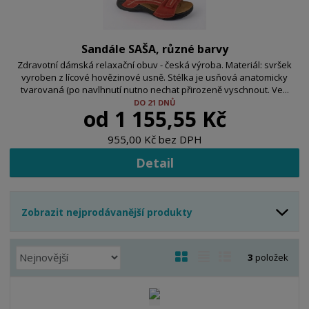
Sandále SAŠA, různé barvy
Zdravotní dámská relaxační obuv - česká výroba. Materiál: svršek
vyroben z lícové hovězinové usně. Stélka je usňová anatomicky
tvarovaná (po navlhnutí nutno nechat přirozeně vyschnout. Ve...
DO 21 DNŮ
od
1 155,55 Kč
955,00 Kč bez DPH
Detail
Zobrazit nejprodávanější produkty
Ř
O
T
Ř
3
položek
a
b
a
á
z
r
b
d
e
á
u
k