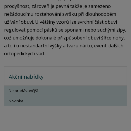
prodyšnost, zároveň je pevná takže je zamezeno
nežádoucímu roztahování svršku při dlouhodobém
užívání obuvi. U většiny vzorů lze svrchní část obuvi
regulovat pomocí pásků se sponami nebo suchými zipy,
což umožňuje dokonalé přizpůsobení obuvi šířce nohy,
a to i u nestandartní výšky a tvaru nártu, event. dalších
ortopedických vad.
Akční nabídky
Nejprodávanější
Novinka