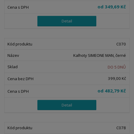
u
v
v
p
od
349,69 Kč
k
ý
ý
i
t
p
p
s
Detail
ů
i
i
s
s
C070
Kalhoty SIMEONE MAN, černé
DO 5 DNŮ
399,00 Kč
od
482,79 Kč
Detail
C078