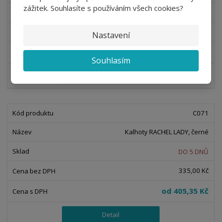
zážitek. Souhlasíte s používáním všech cookies?
DO 5 DNŮ
419,00 Kč
Nastavení
od
506,99 Kč
Souhlasím
Detail
C071
Kalhoty RACHEL LADY, černé
DO 5 DNŮ
335,00 Kč
od
405,35 Kč
Detail