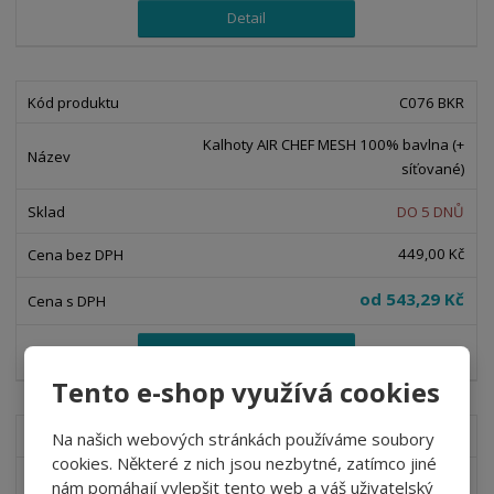
Detail
C076 BKR
Kalhoty AIR CHEF MESH 100% bavlna (+
síťované)
DO 5 DNŮ
449,00 Kč
od
543,29 Kč
Detail
Tento e-shop využívá cookies
C075
Na našich webových stránkách používáme soubory
cookies. Některé z nich jsou nezbytné, zatímco jiné
Kalhoty MIRKO, pepito
nám pomáhají vylepšit tento web a váš uživatelský