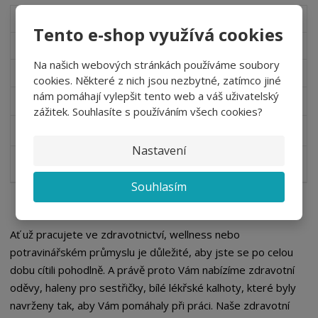
5051
Tento e-shop využívá cookies
Kalhoty MERIDA UNISEX, různé barvy
Na našich webových stránkách používáme soubory
DO 21 DNŮ
cookies. Některé z nich jsou nezbytné, zatímco jiné
nám pomáhají vylepšit tento web a váš uživatelský
709,00 Kč
zážitek. Souhlasíte s používáním všech cookies?
od
857,89 Kč
Nastavení
Detail
Souhlasím
Ať už pracujete ve zdravotnictví, wellness nebo
potravinářském průmyslu je důležité, aby jste se po celou
dobu cítili pohodlně. A právě proto Vám nabízíme zdravotní
oděvy, haleny pro sestřičky, bílé lékřské kalhoty, které byly
navrženy tak, aby Vám pomáhaly při práci. Naše zdravotní