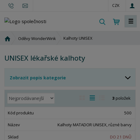
CZK
☰
V
y
h
Ú
Kalhoty UNISEX
Oděvy WonderWink
l
v
o
e
UNISEX lékařské kalhoty
d
d
n
a
í
t
Zobrazit popis kategorie
s
t
r
Ř
O
T
Ř
3
položek
a
a
b
a
á
n
z
r
b
d
500
a
e
á
u
k
n
Kalhoty MATADOR UNISEX, různé barvy
z
l
o
í
k
k
v
DO 21 DNŮ
p