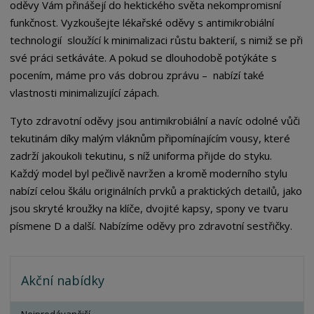
oděvy Vám přinášejí do hektického světa nekompromisní
funkčnost. Vyzkoušejte lékařské oděvy s antimikrobiální
technologií sloužící k minimalizaci růstu bakterií, s nimiž se při
své práci setkáváte. A pokud se dlouhodobě potýkáte s
pocením, máme pro vás dobrou zprávu – nabízí také
vlastnosti minimalizující zápach.
Tyto zdravotní oděvy jsou antimikrobiální a navíc odolné vůči
tekutinám díky malým vláknům připomínajícím vousy, které
zadrží jakoukoli tekutinu, s níž uniforma přijde do styku.
Každý model byl pečlivě navržen a kromě moderního stylu
nabízí celou škálu originálních prvků a praktických detailů, jako
jsou skryté kroužky na klíče, dvojité kapsy, spony ve tvaru
písmene D a další. Nabízíme oděvy pro zdravotní sestřičky.
Akční nabídky
Nejprodávanější