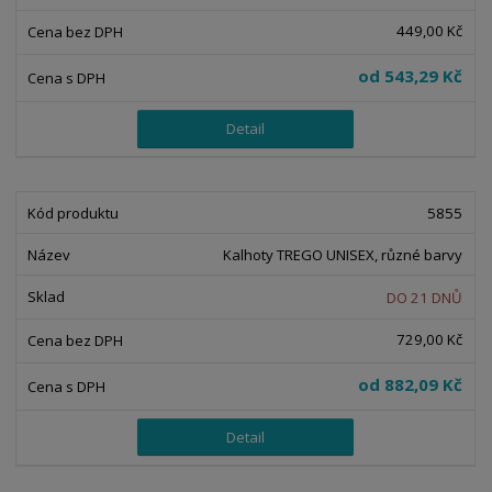
o
o
ý
r
449,00 Kč
o
v
v
v
d
ý
ý
ý
od
543,29 Kč
u
v
v
p
k
ý
ý
i
Detail
t
p
p
s
ů
i
i
s
s
5855
Kalhoty TREGO UNISEX, různé barvy
DO 21 DNŮ
729,00 Kč
od
882,09 Kč
Detail