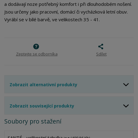
v
t
a dodávají noze potřebný komfort i při dlouhodobém nošení.
í
v
Jsou určeny jako pracovní, domácí či vycházková letní obuv.
í
Vyrábí se v bílé barvě, ve velikostech 35 - 41.
Zeptejte se odborníka
Sdílet
Zobrazit alternativní produkty
Zobrazit související produkty
Soubory pro stažení
SANTÉ - velikostní tabulka