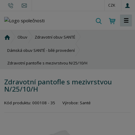
CZK
☰
V
y
h
Ú
Obuv
Zdravotní obuv SANTÉ
l
v
o
e
Dámská obuv SANTÉ - bílé provedení
d
d
Zdravotní pantofle s mezivrstvou N/25/10/H
n
a
í
t
s
Zdravotní pantofle s mezivrstvou
t
N/25/10/H
r
a
Kód produktu:
000108 - 35
Výrobce:
Santé
n
a