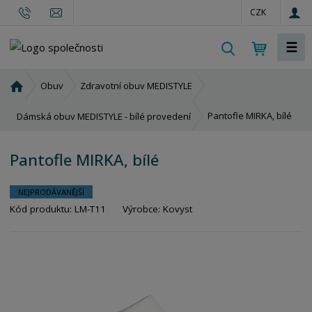
CZK
☰
V
y
h
Ú
Obuv
Zdravotní obuv MEDISTYLE
l
v
o
e
Pantofle MIRKA, bílé
Dámská obuv MEDISTYLE - bílé provedení
d
d
n
a
Pantofle MIRKA, bílé
í
t
s
t
NEJPRODÁVANĚJŠÍ
r
Kód produktu:
LM-T11
Výrobce:
Kovyst
a
n
a