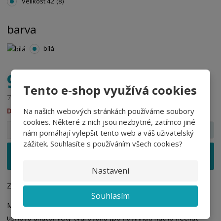
Velikost 42 (8)
barva
bílá
961,95 Kč
Tento e-shop využívá cookies
795,00 Kč bez DPH
DO 21 DNŮ
Na našich webových stránkách používáme soubory
cookies. Některé z nich jsou nezbytné, zatímco jiné
S
N
Z
pár
nám pomáhají vylepšit tento web a váš uživatelský
n
a
m
zážitek. Souhlasíte s používáním všech cookies?
í
v
ě
ž
ý
Vložit do košíku
n
i
š
i
Nastavení
t
i
t
m
t
Zdravotní dámská relaxační obuv - česká výroba.
p
n
m
Souhlasím
o
o
n
Materiál: svršek vyroben z lícové hovězinové usně. Stélka je
ž
o
č
usňová anatomicky tvarovaná (po navlhnutí nutno nechat