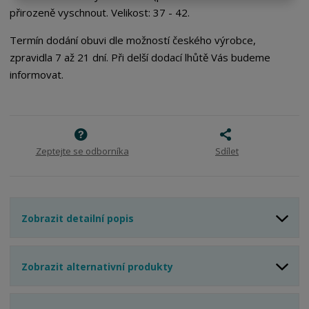
s
ž
e
přirozeně vyschnout. Velikost: 37 - 42.
t
s
t
v
t
Termín dodání obuvi dle možností českého výrobce,
í
v
zpravidla 7 až 21 dní. Při delší dodací lhůtě Vás budeme
í
informovat.
Zeptejte se odborníka
Sdílet
Zobrazit detailní popis
Zobrazit alternativní produkty