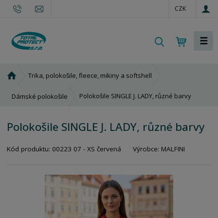
CZK
☰
V
y
h
Ú
Trika, polokošile, fleece, mikiny a softshell
l
v
e
o
Polokošile SINGLE J. LADY, různé barvy
Dámské polokošile
d
d
a
n
Polokošile SINGLE J. LADY, různé barvy
t
í
s
Kód produktu:
00223 07 - XS červená
Výrobce:
MALFINI
t
r
a
n
a