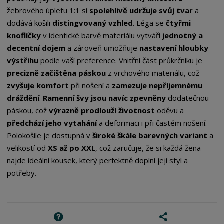
žebrového úpletu 1:1 si
spolehlivě udržuje svůj tvar
a
dodává košili
distingvovaný vzhled
. Léga se
čtyřmi
knoflíčky
v identické barvě materiálu vytváří
jednotný a
decentní dojem
a zároveň umožňuje
nastavení hloubky
výstřihu
podle vaší preference. Vnitřní část průkrčníku je
precizně začištěna páskou
z vrchového materiálu, což
zvyšuje komfort
při nošení a
zamezuje nepříjemnému
dráždění
.
Ramenní švy jsou navíc zpevněny
dodatečnou
páskou, což
výrazně prodlouží životnost
oděvu a
předchází jeho vytahání
a deformaci i při častém nošení.
Polokošile je dostupná v
široké škále barevných variant
a
velikostí od
XS až po XXL
, což zaručuje, že si každá žena
najde ideální kousek, který perfektně doplní její styl a
potřeby.