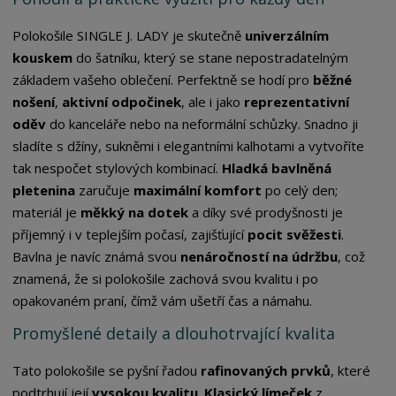
Polokošile SINGLE J. LADY je skutečně
univerzálním
kouskem
do šatníku, který se stane nepostradatelným
základem vašeho oblečení. Perfektně se hodí pro
běžné
nošení
,
aktivní odpočinek
, ale i jako
reprezentativní
oděv
do kanceláře nebo na neformální schůzky. Snadno ji
sladíte s džíny, sukněmi i elegantními kalhotami a vytvoříte
tak nespočet stylových kombinací.
Hladká bavlněná
pletenina
zaručuje
maximální komfort
po celý den;
materiál je
měkký na dotek
a díky své prodyšnosti je
příjemný i v teplejším počasí, zajišťující
pocit svěžesti
.
Bavlna je navíc známá svou
nenáročností na údržbu
, což
znamená, že si polokošile zachová svou kvalitu i po
opakovaném praní, čímž vám ušetří čas a námahu.
Promyšlené detaily a dlouhotrvající kvalita
Tato polokošile se pyšní řadou
rafinovaných prvků
, které
podtrhují její
vysokou kvalitu
.
Klasický límeček
z