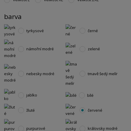
barva
tyrkysové
černé
námořní modré
zelené
nebesky modré
tmavě šedý melír
jablko
bílé
žluté
červené
purpurové
královsky modré