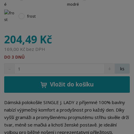
frost
204,49 Kč
169,00 Kč bez DPH
DO 3 DNŮ
S
N
Z
ks
n
a
m
í
v
ě
ž
ý
Vložit do košíku
n
i
š
i
t
i
t
m
t
Dámská polokošile SINGLE J. LADY z příjemné 100% bavlny
p
n
m
nabízí výjimečný komfort a prodyšnost pro každý den. Díky
o
o
n
vyšší gramáži a promyšlenému projmutému střihu skvěle drží
ž
o
č
tvar, méně se mačká a lichotí ženské postavě. Je ideální
s
ž
e
t
s
volbou pro běžné nošení i reprezentativní příležitosti,
t