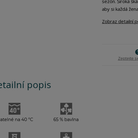
sezón. Široká šk
aby si každá žen
Zobraz detailní 
Zeptejte s
tailní popis