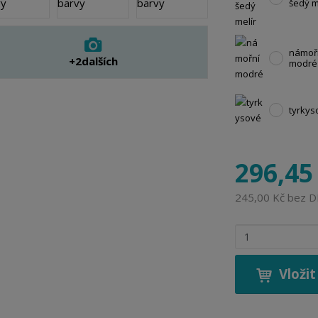
šedý m
námoř
+2
dalších
modré
tyrkys
296,45
245,00 Kč bez 
Z
m
ě
Vložit
n
i
t