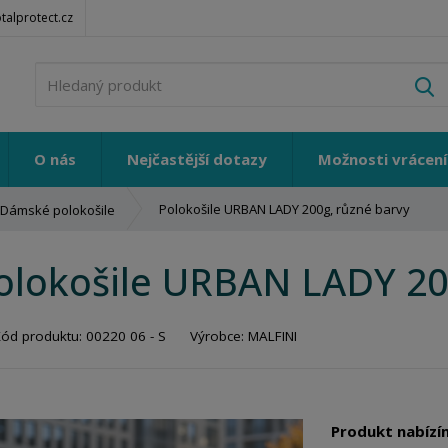
alprotect.cz
V
O nás
Nejčastější dotazy
Možnosti vrácení
Polokošile URBAN LADY 200g, různé barvy
Dámské polokošile
olokošile URBAN LADY 20
Kód produktu:
00220 06 - S
Výrobce:
MALFINI
Produkt nabízím