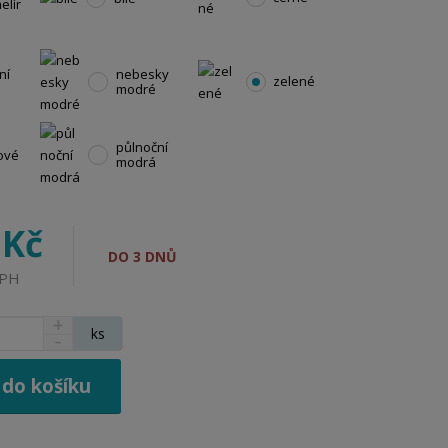
elír
ní
nebesky
zelené
modré
půlnoční
ové
modrá
 Kč
DO 3 DNŮ
DPH
N
ks
S
a
n
v
í
ý
 do košíku
ž
š
i
i
t
t