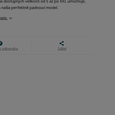
ála dostupných velikostí od S až po XXL umožňuje,
a našla perfektně padnoucí model.
popis
e odborníka
Sdílet