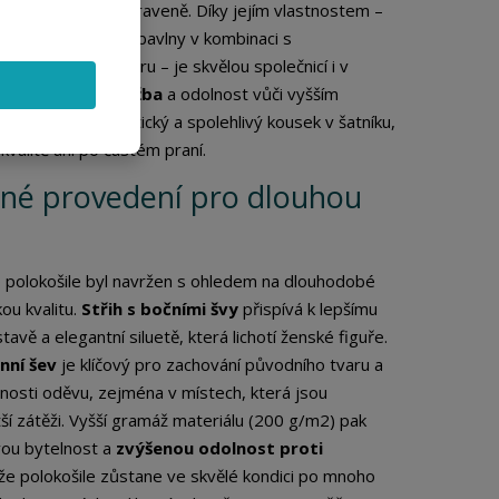
odlně a vypadat upraveně. Díky jejím vlastnostem –
vost a prodyšnost bavlny v kombinaci s
hopností polyesteru – je skvělou společnicí i v
. Její
snadná údržba
a odolnost vůči vyšším
lně) z ní činí praktický a spolehlivý kousek v šatníku,
 kvalitě ani po častém praní.
né provedení pro dlouhou
o polokošile byl navržen s ohledem na dlouhodobé
ou kvalitu.
Střih s bočními švy
přispívá k lepšímu
avě a elegantní siluetě, která lichotí ženské figuře.
nní šev
je klíčový pro zachování původního tvaru a
tnosti oděvu, zejména v místech, která jsou
ší zátěži. Vyšší gramáž materiálu (200 g/m2) pak
ovou bytelnost a
zvýšenou odolnost proti
kže polokošile zůstane ve skvělé kondici po mnoho