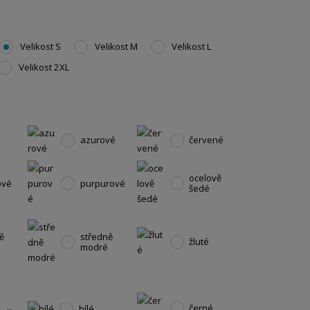
Velikost S
Velikost M
Velikost L
Velikost 2XL
azurové
červené
ocelově
ové
purpurové
šedé
ě
středně
žluté
é
modré
černé
bílé