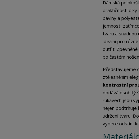
Dámská polokoši
p
o
praktičností dík
č
bavlny a polyest
e
jemnost, zatímco 
t
tvaru a snadnou 
ideální pro různé
outfit. Zpevněné 
po častém nošení
Představujeme d
ztělesněním elega
kontrastní pro
dodává osobitý š
rukávech jsou v
nejen podtrhuje kl
udržení tvaru. D
vybere odstín, k
Materiálo