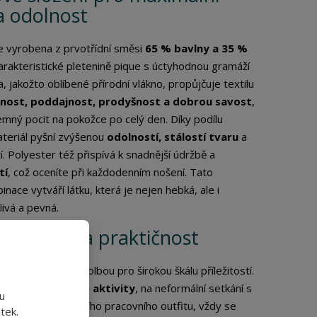
a odolnost
je vyrobena z prvotřídní směsi
65 % bavlny a 35 %
arakteristické pletenině pique s úctyhodnou gramáží
a, jakožto oblíbené přírodní vlákno, propůjčuje textilu
nost, poddajnost, prodyšnost a dobrou savost
,
emný pocit na pokožce po celý den. Díky podílu
teriál pyšní zvýšenou
odolností, stálostí tvaru
a
. Polyester též přispívá k snadnější údržbě a
tí
, což oceníte při každodenním nošení. Tato
ace vytváří látku, která je nejen hebká, ale i
ivá a pevná.
é využití a praktičnost
LADY je ideální volbou pro širokou škálu příležitostí.
e pro
volnočasové aktivity
, na neformální setkání s
u
o součást elegantního pracovního outfitu, vždy se
tek.