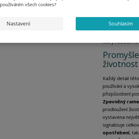
budete cítit poh
 používáním všech cookies?
jako je dobrá sa
rychleschnoucí sc
Nastavení
Souhlasím
aktivnějších dnech
teplotám (díky bav
který neztratí na
Promyšle
životnost
Každý detail tét
používání a vysok
přizpůsobení post
Zpevněný rame
prodloužení živo
vystavena největ
signalizuje celk
opotřebení
, ta