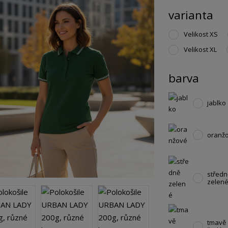
varianta
Velikost XS
Velikost XL
barva
jablko
oranž
středn
zelen
tmavě