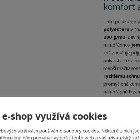
komfort 
Tato polokošile 
polyesteru
v ch
200 g/m2
. Bavln
mimořádnou
jem
což zaručuje příj
polyesteru se ma
menší mačkavostí
rychlému schnu
promyšlená kombin
mimořádně trvanl
Všestrann
 e-shop využívá cookies
Polokošile URBAN 
Ať už ji obléknet
ebových stránkách používáme soubory cookies. Některé z nich jso
přáteli, nebo jak
tímco jiné nám pomáhají vylepšit tento web a váš uživatelský záži