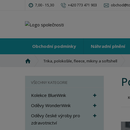
7,00 - 15,30
+420 773 471 903
obchod@tot
Obchodní podmínky
Náhradní plnění
Ú
Trika, polokošile, fleece, mikiny a softshell
v
o
P
d
VŠECHNY KATEGORIE
n
í
Kolekce BlueWink
s
t
Oděvy WonderWink
r
Oděvy české výroby pro
a
zdravotnictví
n