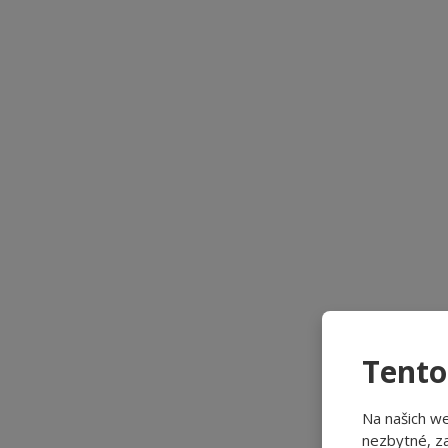
Tento
Na našich w
nezbytné, za