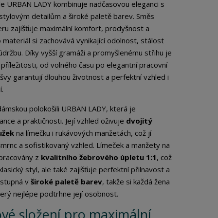
le URBAN LADY kombinuje nadčasovou eleganci s
m
m
n
y stylovým detailům a široké paletě barev. Směs
n
o
o
eru zajišťuje maximální komfort, prodyšnost a
ž
ž
materiál si zachovává vynikající odolnost, stálost
s
s
údržbu. Díky vyšší gramáži a promyšlenému střihu je
t
t
v
 příležitosti, od volného času po elegantní pracovní
v
í
í
švy garantují dlouhou životnost a perfektní vzhled i
.
ámskou polokošili URBAN LADY, která je
nce a praktičnosti. Její vzhled oživuje
dvojitý
užek
na límečku i rukávových manžetách, což jí
mrnc a sofistikovaný vzhled. Límeček a manžety na
ypracovány z
kvalitního žebrového úpletu 1:1
, což
asický styl, ale také zajišťuje perfektní přilnavost a
ostupná v
široké paletě barev
, takže si každá žena
terý nejlépe podtrhne její osobnost.
vé složení pro maximální